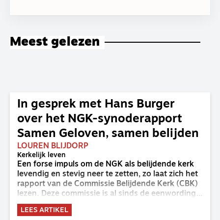
Meest gelezen
In gesprek met Hans Burger
over het NGK-synoderapport
Samen Geloven, samen belijden
LOUREN BLIJDORP
Kerkelijk leven
Een forse impuls om de NGK als belijdende kerk
levendig en stevig neer te zetten, zo laat zich het
rapport van de Commissie Belijdende Kerk (CBK)
lezen. Deze commissie is al sinds de eenwording
van de GKv en NGK actief en kreeg van de
LEES ARTIKEL
synode van Deventer in 2023 de opdracht om