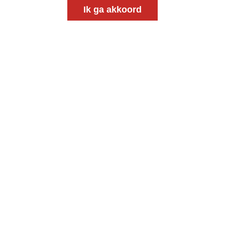
Ik ga akkoord
Meld je aan voor onze gratis
nieuwsbrief