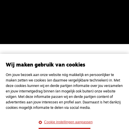
Magazine
Onderweg
Wij maken gebruik van cookies
Onderweg is een platform voor ontmoeting, vorming
en gesprek voor christenen onderweg, in het bijzonder
Om jouw bezoek aan onze website nóg makkelijk en persoonlijker te
voor de Nederlandse Gereformeerde Kerken.
maken zetten we cookies (en daarmee vergelijkbare technieken) in. Met
deze cookies kunnen wij en derde partijen informatie over jou verzamelen
en jouw internetgedrag binnen (en mogelijk ook buiten) onze website
Magazine
Onderweg
volgen. Met deze informatie passen wij en derde partijen content of
Kvk-nummer 33277063
advertenties aan jouw interesses en profiel aan. Daarnaast is het dankzij
cookies mogelijk informatie te delen via social media.
NL46 INGB 0117 5827 86
info@onderwegonline.nl
Cookie instellingen aanpassen