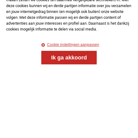
maken zetten we cookies (en daarmee vergelijkbare technieken) in. Met
deze cookies kunnen wij en derde partijen informatie over jou verzamelen
en jouw internetgedrag binnen (en mogelijk ook buiten) onze website
volgen. Met deze informatie passen wij en derde partijen content of
advertenties aan jouw interesses en profiel aan. Daarnaast is het dankzij
cookies mogelijk informatie te delen via social media.
Magazine
Onderweg
Cookie instellingen aanpassen
Onderweg is een platform voor ontmoeting, vorming
Ik ga akkoord
en gesprek voor christenen onderweg, in het bijzonder
voor de Nederlandse Gereformeerde Kerken.
Magazine
Onderweg
Kvk-nummer 33277063
NL46 INGB 0117 5827 86
info@onderwegonline.nl