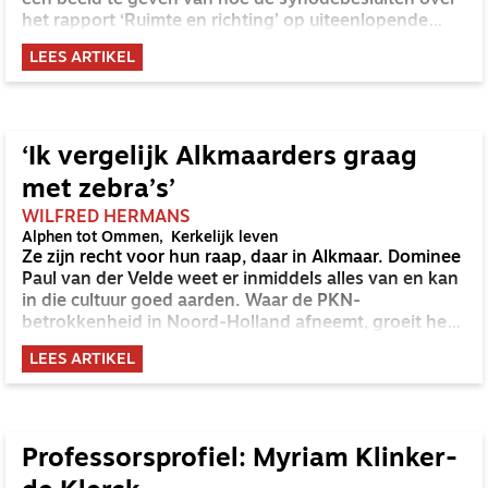
een beeld te geven van hoe de synodebesluiten over
het rapport ‘Ruimte en richting’ op uiteenlopende
plekken in het land gevallen zijn. En we blikten terug
LEES ARTIKEL
met enkele hoofdrolspelers van de synode. Omdat
duidelijk is dat verscheidenheid toeneemt, vroegen
we voormalig scriba van de PKN René de Reuver zijn
licht te laten schijnen over deze groeiende diversiteit
binnen de NGK. In deze editie maken we de balans
‘Ik vergelijk Alkmaarders graag
op.
met zebra’s’
WILFRED HERMANS
Alphen tot Ommen
Kerkelijk leven
Ze zijn recht voor hun raap, daar in Alkmaar. Dominee
Paul van der Velde weet er inmiddels alles van en kan
in die cultuur goed aarden. Waar de PKN-
betrokkenheid in Noord-Holland afneemt, groeit het
aantal leden in de eeuwenoude Kapelkerk in hartje
LEES ARTIKEL
Alkmaar gestaag. ‘ kan een klein beetje blokfluit
spelen en dat klinkt thuis voor geen meter, maar in de
Kapelkerk klinkt het alsof ik een concert geef.’
Professorsprofiel: Myriam Klinker-