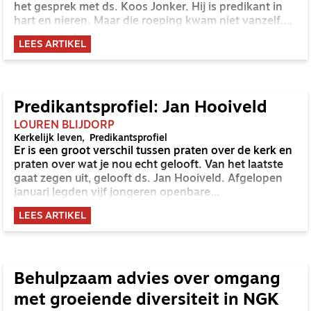
het gesprek met ds. Koos Jonker. Hij is predikant in
hart en nieren. Maar die roeping kwam niet vanzelf.
Zijn Zuid-Afrikaanse accent verraadt meteen dat die
LEES ARTIKEL
weg op zijn minst één landsgrens overging. Meer dan
eens ging dat als bij Mozes en Jeremia: tegen zijn
eigen wil. Deze roeping geeft diepe vreugde, soms
veel plezier, maar kost ook wat, zo blijkt.
Predikantsprofiel: Jan Hooiveld
LOUREN BLIJDORP
Kerkelijk leven
Predikantsprofiel
Er is een groot verschil tussen praten over de kerk en
praten over wat je nou echt gelooft. Van het laatste
gaat zegen uit, gelooft ds. Jan Hooiveld. Afgelopen
januari legden vijf jongeren openbare
geloofsbelijdenis af in zijn gemeente. Ze gaven
LEES ARTIKEL
allemaal een getuigenis in de dienst, heel persoonlijk.
Vertellen over Jezus en zien dat Gods echt iets doet,
dat zet zoden aan de dijk, ervaart Jan.
Behulpzaam advies over omgang
met groeiende diversiteit in NGK