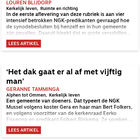
LOUREN BLIJDORP
Kerkelijk leven
Ruimte en richting
In de eerste aflevering van deze rubriek is aan vier
intensief betrokken NGK-predikanten gevraagd hoe
de synodebesluiten bij henzelf en in hun gemeente
zijn gevallen. Daaruit bleekt dat er grote verschillen
tussen gemeentes ontstaan. In de tweede aflevering
LEES ARTIKEL
is aan drie hoofdrolspelers ter synode toelichting
gevraagd op keuzes en besluiten. In deze derde
aflevering vragen we aan René de Reuver, voormalig
scriba van de Protestantse Kerk in Nederland hoe hij
ontwikkelingen in de NGK ziet en wat hij ons zou
‘Het dak gaat er al af met vijftig
willen meegeven.
man’
GERANNE TAMMINGA
Alphen tot Ommen
Kerkelijk leven
Een gemeente van doeners. Dat typeert de NGK
Mussel volgens koster Gera en haar man Bert Folkers,
en volgens voorzitter van de kerkenraad Eerko
Fissering en predikant Folkert Rinkema. Ze spreken in
dit interview met elkaar door over krimpen zonder te
LEES ARTIKEL
klagen, zingen, dat een feest is, en de vraag hoe je
verschillende generaties betrokken houdt bij de