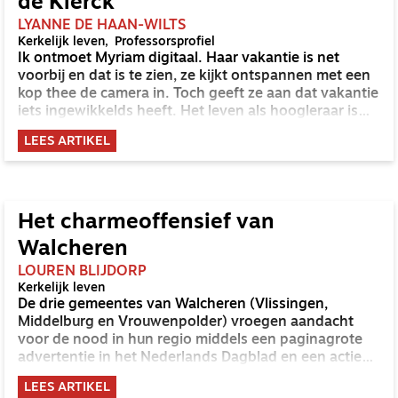
de Klerck
LYANNE DE HAAN-WILTS
Kerkelijk leven
Professorsprofiel
Ik ontmoet Myriam digitaal. Haar vakantie is net
voorbij en dat is te zien, ze kijkt ontspannen met een
kop thee de camera in. Toch geeft ze aan dat vakantie
iets ingewikkelds heeft. Het leven als hoogleraar is
gefragmenteerd en kent een permanente druk. De
LEES ARTIKEL
rust die vakantie brengt is elke keer weer even
wennen. De adrenaline van haar dagelijks leven moet
eruit en ze vindt het lastig om geen grip op zaken te
hebben. Tegelijk hoopt ze dat ze de rust van de
afgelopen vakantie mee kan nemen in haar werk van
Het charmeoffensief van
de komende tijd.
Walcheren
LOUREN BLIJDORP
Kerkelijk leven
De drie gemeentes van Walcheren (Vlissingen,
Middelburg en Vrouwenpolder) vroegen aandacht
voor de nood in hun regio middels een paginagrote
advertentie in het Nederlands Dagblad en een actie
waarbij zo’n tachtig gemeentepredikanten sokken en
LEES ARTIKEL
Zeeuwse babbelaars ontvingen. De krant betitelde de