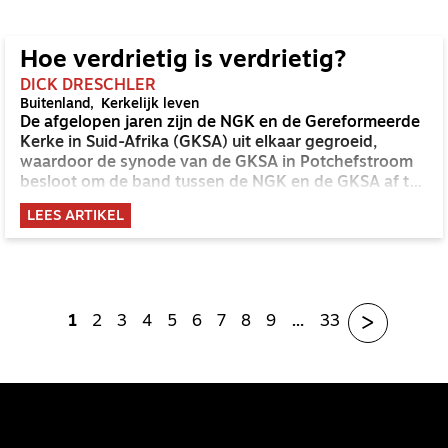
gemeente.
Hoe verdrietig is verdrietig?
DICK DRESCHLER
Buitenland
Kerkelijk leven
De afgelopen jaren zijn de NGK en de Gereformeerde
Kerke in Suid-Afrika (GKSA) uit elkaar gegroeid,
waardoor de synode van de GKSA in Potchefstroom
besloot om de band tussen de NGK en de GKSA af te
schalen naar ‘slegs ekumeniese kontak’. Dat leidde op
LEES ARTIKEL
8 januari tot de kop in het Nederlands Dagblad:
‘Nederlandse Gereformeerde Kerken verliezen laatste
zusterkerkrelatie in Zuid-Afrika – ‘Verdrietig’.’
>
1
2
3
4
5
6
7
8
9
…
33