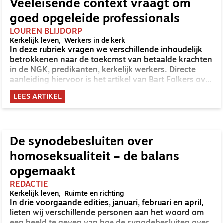
van kerk en samenleving. Ik praat met Kees door over
Veeleisende context vraagt om
zijn gedrevenheid als voorzitter en wat het geestelijk
goed opgeleide professionals
verzorger-zijn voor hem heeft betekend.
LOUREN BLIJDORP
Kerkelijk leven
Werkers in de kerk
In deze rubriek vragen we verschillende inhoudelijk
betrokkenen naar de toekomst van betaalde krachten
in de NGK, predikanten, kerkelijk werkers. Directe
aanleiding hiervoor is het artikel van Bart Folkers over
het predikantentekort en de verwachte toename
LEES ARTIKEL
daarvan komend decennium en berichtgeving
rondom het mentaal welbevinden en de soms
daaraan gepaard gaande uitstroom van
gemeentepredikanten in actieve dienst.
De synodebesluiten over
homoseksualiteit – de balans
opgemaakt
REDACTIE
Kerkelijk leven
Ruimte en richting
In drie voorgaande edities, januari, februari en april,
lieten wij verschillende personen aan het woord om