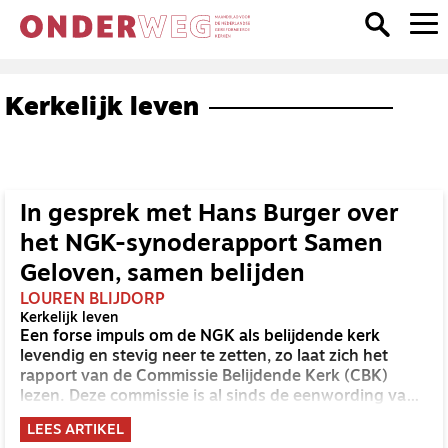
Kerkelijk leven
In gesprek met Hans Burger over
het NGK-synoderapport Samen
Geloven, samen belijden
LOUREN BLIJDORP
Kerkelijk leven
Een forse impuls om de NGK als belijdende kerk
levendig en stevig neer te zetten, zo laat zich het
rapport van de Commissie Belijdende Kerk (CBK)
lezen. Deze commissie is al sinds de eenwording van
de GKv en NGK actief en kreeg van de synode van
LEES ARTIKEL
Deventer in 2023 de opdracht om haar analyse van