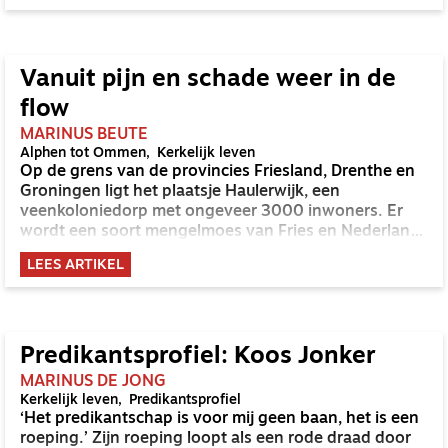
actie als een ‘charmeoffensief’ en vroeg zich af of het
de Zeeuwen zou lukken predikanten over de streep te
trekken. Hayo Wijma en Marit Koster, leden van de
beroepingscommissie, gaven aan dat het de
Vanuit pijn en schade weer in de
bedoeling was om voor deze drie gemeentes twee
flow
dominees te vinden die goed met elkaar overweg
kunnen (ND 9 januari 2026). Verder vertelden ze dat
MARINUS BEUTE
Alphen tot Ommen
Kerkelijk leven
de predikanten geen alleskunners hoefden te zijn. Ze
Op de grens van de provincies Friesland, Drenthe en
zouden hun preken in drie gemeentes kunnen
Groningen ligt het plaatsje Haulerwijk, een
houden, wat een enorme tijdsbesparing inhoudt.
veenkoloniedorp met ongeveer 3000 inwoners. Er
wordt een soort mengelmoes van Fries en Nederlands
gesproken. Maar ook als je dat niet spreekt, hoor je er
LEES ARTIKEL
nog steeds bij. In de taal is de gemoedelijkheid al
terug te vinden die de NGK Haulerwijk typeert. Een
aantal jaar geleden waren mensen er niet altijd trots
op lid te zijn van de Kruiskerk, inmiddels is dat anders.
Predikantsprofiel: Koos Jonker
MARINUS DE JONG
Kerkelijk leven
Predikantsprofiel
‘Het predikantschap is voor mij geen baan, het is een
roeping.’ Zijn roeping loopt als een rode draad door