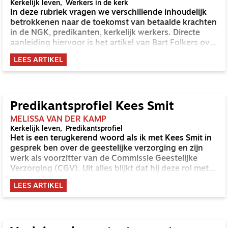
Kerkelijk leven
Werkers in de kerk
In deze rubriek vragen we verschillende inhoudelijk
betrokkenen naar de toekomst van betaalde krachten
in de NGK, predikanten, kerkelijk werkers. Directe
aanleiding hiervoor is het artikel van Bart Folkers over
het predikantentekort en de verwachte toename
LEES ARTIKEL
daarvan komend decennium en berichtgeving
rondom het mentaal welbevinden en de soms
daarmee gepaard gaande uitstroom van
gemeentepredikanten in actieve dienst.
Predikantsprofiel Kees Smit
MELISSA VAN DER KAMP
Kerkelijk leven
Predikantsprofiel
Het is een terugkerend woord als ik met Kees Smit in
gesprek ben over de geestelijke verzorging en zijn
werk als voorzitter van de Commissie Geestelijke
Verzorging (CGV). Uit alles blijkt dat hij deze rol met
hart en ziel vervult. Niet in de laatste plaats gedreven
LEES ARTIKEL
door zijn eigen ervaringen als geestelijk verzorger bij
Defensie. Kees stelt dat geestelijk verzorgers
waardevolle gesprekspartners kunnen zijn voor
gemeenten, omdat juist zij werken op het grensvlak