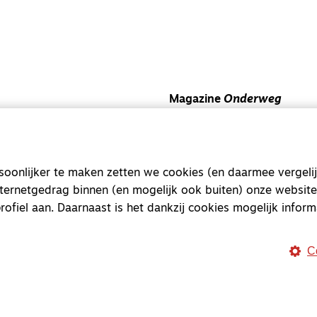
Magazine
Onderweg
Onderweg is een platform v
onderweg, in het bijzonder
onlijker te maken zetten we cookies (en daarmee vergelij
Magazine
Onderweg
nternetgedrag binnen (en mogelijk ook buiten) onze website
Kvk-nummer 33277063
rofiel aan. Daarnaast is het dankzij cookies mogelijk inform
NL46 INGB 0117 5827 86
info@onderwegonline.nl
C