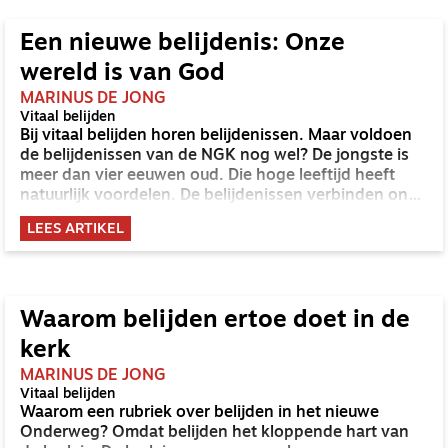
bijdrage werk ik dat nader uit. Wat zegt de belijdenis
eigenlijk op dit punt? En wat staat daarbij op het spel?
Een nieuwe belijdenis: Onze
wereld is van God
MARINUS DE JONG
Vitaal belijden
Bij vitaal belijden horen belijdenissen. Maar voldoen
de belijdenissen van de NGK nog wel? De jongste is
meer dan vier eeuwen oud. Die hoge leeftijd heeft
natuurlijk voordelen. De belijdenissen verbinden ons
met kerken van alle tijden en plaatsen. Ze helpen ons
LEES ARTIKEL
om in onzekere tijden het goede dat ons is
toevertrouwd door de heilige Geest te bewaren (zie
ook: 2 Tim 1:14). Tegelijk is die leeftijd ook een
blokkade want de tijd schrijdt voort. De taal
veroudert, maar er rijzen ook nieuwe vragen. En
Waarom belijden ertoe doet in de
sommige zaken die ooit urgent waren mogen nu wat
kerk
meer naar de achtergrond. In deze aflevering maken
we kennis met een nieuwe belijdenis, of beter een
MARINUS DE JONG
Vitaal belijden
eigentijds getuigenis: Onze wereld is van God (OWG).
Waarom een rubriek over belijden in het nieuwe
Onderweg? Omdat belijden het kloppende hart van