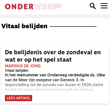
Vitaal belijden
De belijdenis over de zondeval en
wat er op het spel staat
MARINUS DE JONG
Vitaal belijden
In het meinummer van Onderweg verdedigde ds. Ulbe
van de Meer zijn exegese van Genesis 3. In
tegenstelling tot de synode van Assen in 1926 claimt
hij dat de slang niet gesproken heeft en dat het
schadelijk is om dat te blijven zeggen. In het
LEES ARTIKEL
hoofdredactioneel in dat nummer constateert de
hoofdredactie dat Van de Meer en met hem anderen
op dit punt afwijken van de belijdenis. In deze