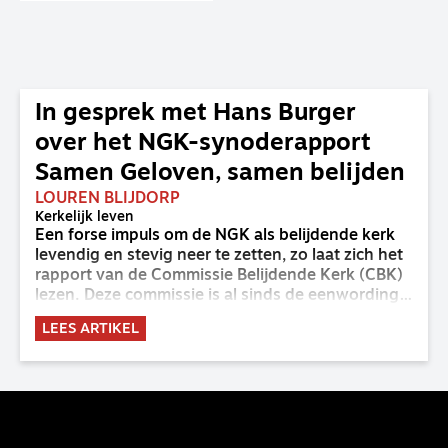
In gesprek met Hans Burger
over het NGK-synoderapport
Samen Geloven, samen belijden
LOUREN BLIJDORP
Kerkelijk leven
Een forse impuls om de NGK als belijdende kerk
levendig en stevig neer te zetten, zo laat zich het
rapport van de Commissie Belijdende Kerk (CBK)
lezen. Deze commissie is al sinds de eenwording
van de GKv en NGK actief en kreeg van de
LEES ARTIKEL
synode van Deventer in 2023 de opdracht om
haar analyse van de staat van het belijden te
voltooien, te adviseren over de binding aan de
belijdenis en bij te dragen aan de verlevendiging
van het belijden. Nu ligt er een rapport voor de
synode van Best met concrete voorstellen tot