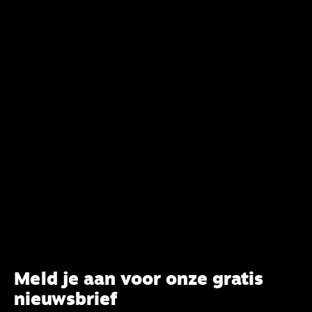
verandering. Onderweg sprak uitgebreid met
CBK-lid Hans Burger, tevens hoogleraar
Systematische Theologie aan de TUU, over wat de
commissie beoogt.
Meld je aan voor onze gratis
nieuwsbrief