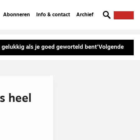
Abonneren
Info & contact
Archief
t gelukkig als je goed geworteld bent’
Volgende
ts heel