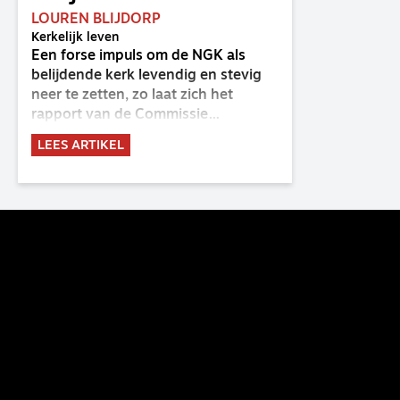
LOUREN BLIJDORP
Kerkelijk leven
Een forse impuls om de NGK als
belijdende kerk levendig en stevig
neer te zetten, zo laat zich het
rapport van de Commissie
Belijdende Kerk (CBK) lezen. Deze
LEES ARTIKEL
commissie is al sinds de eenwording
van de GKv en NGK actief en kreeg
van de synode van Deventer in
2023 de opdracht om haar analyse
van de staat van het belijden te
voltooien, te adviseren over de
binding aan de belijdenis en bij te
dragen aan de verlevendiging van
het belijden. Nu ligt er een rapport
voor de synode van Best met
concrete voorstellen tot
verandering. Onderweg sprak
uitgebreid met CBK-lid Hans Burger,