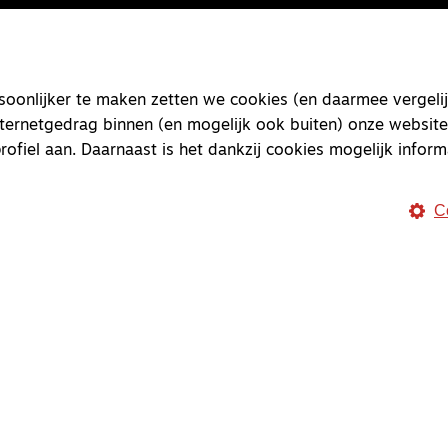
onlijker te maken zetten we cookies (en daarmee vergelij
nternetgedrag binnen (en mogelijk ook buiten) onze website
rofiel aan. Daarnaast is het dankzij cookies mogelijk inform
C
Magazine
Onderweg
Onderweg is een platform v
onderweg, in het bijzonder