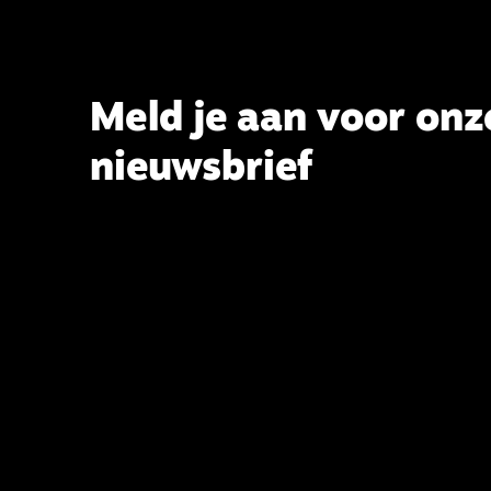
tevens hoogleraar Systematische
Theologie aan de TUU, over wat de
commissie beoogt.
Meld je aan voor onz
nieuwsbrief