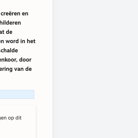
 creëren en
hilderen
at de
n word in het
schalde
enkoor, door
ering van de
gen op dit