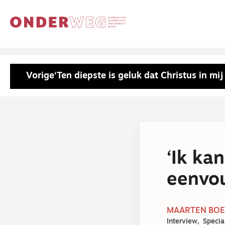
Vorige
‘Ten diepste is geluk dat Christus in mij 
‘Ik ka
eenvou
MAARTEN BOE
Interview
Specia