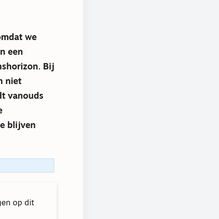
 omdat we
en een
shorizon. Bij
n niet
ndt vanouds
e
 blijven
gen op dit