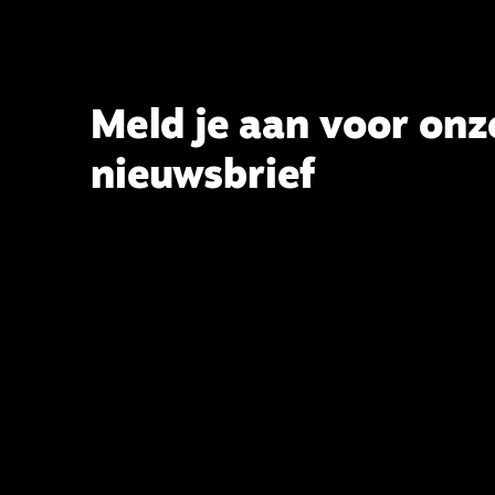
tevens hoogleraar Systematische
Theologie aan de TUU, over wat de
commissie beoogt.
Meld je aan voor onz
nieuwsbrief