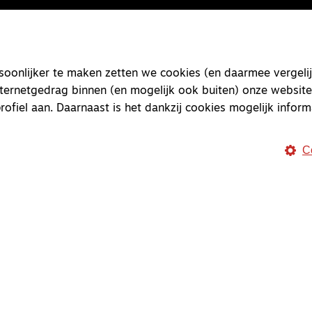
onlijker te maken zetten we cookies (en daarmee vergelij
nternetgedrag binnen (en mogelijk ook buiten) onze website
rofiel aan. Daarnaast is het dankzij cookies mogelijk inform
C
Magazine
Onderweg
Onderweg is een platform v
onderweg, in het bijzonder