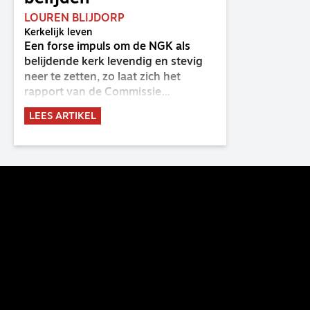
LOUREN BLIJDORP
Kerkelijk leven
Een forse impuls om de NGK als
belijdende kerk levendig en stevig
neer te zetten, zo laat zich het
rapport van de Commissie
Belijdende Kerk (CBK) lezen. Deze
LEES ARTIKEL
commissie is al sinds de eenwording
van de GKv en NGK actief en kreeg
van de synode van Deventer in
2023 de opdracht om haar analyse
van de staat van het belijden te
voltooien, te adviseren over de
binding aan de belijdenis en bij te
dragen aan de verlevendiging van
het belijden. Nu ligt er een rapport
voor de synode van Best met
concrete voorstellen tot
verandering. Onderweg sprak
uitgebreid met CBK-lid Hans Burger,