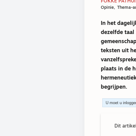
FOKKE PATHUI
Opinie
Thema-ar
In het dageli
dezelfde taal
gemeenschappe
teksten uit h
vanzelfspreke
plaats in de 
hermeneutiek
begrijpen.
U moet u inloggen
Dit artik