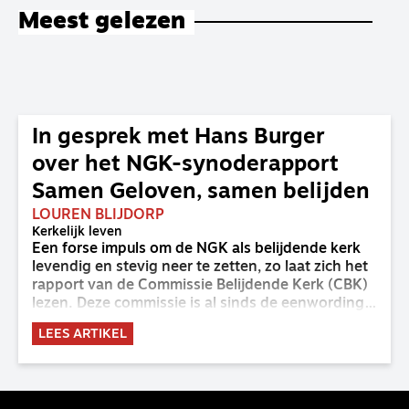
Meest gelezen
In gesprek met Hans Burger
over het NGK-synoderapport
Samen Geloven, samen belijden
LOUREN BLIJDORP
Kerkelijk leven
Een forse impuls om de NGK als belijdende kerk
levendig en stevig neer te zetten, zo laat zich het
rapport van de Commissie Belijdende Kerk (CBK)
lezen. Deze commissie is al sinds de eenwording
van de GKv en NGK actief en kreeg van de
LEES ARTIKEL
synode van Deventer in 2023 de opdracht om
haar analyse van de staat van het belijden te
voltooien, te adviseren over de binding aan de
belijdenis en bij te dragen aan de verlevendiging