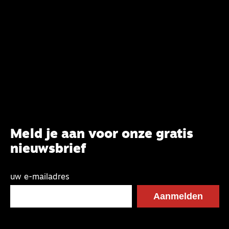
van het belijden. Nu ligt er een rapport voor de
synode van Best met concrete voorstellen tot
verandering. Onderweg sprak uitgebreid met
CBK-lid Hans Burger, tevens hoogleraar
Systematische Theologie aan de TUU, over wat de
commissie beoogt.
Meld je aan voor onze gratis
nieuwsbrief
uw e-mailadres