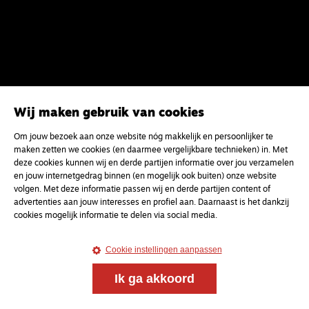
Wij maken gebruik van cookies
Om jouw bezoek aan onze website nóg makkelijk en persoonlijker te
maken zetten we cookies (en daarmee vergelijkbare technieken) in. Met
deze cookies kunnen wij en derde partijen informatie over jou verzamelen
en jouw internetgedrag binnen (en mogelijk ook buiten) onze website
volgen. Met deze informatie passen wij en derde partijen content of
advertenties aan jouw interesses en profiel aan. Daarnaast is het dankzij
Magazine
Onderweg
cookies mogelijk informatie te delen via social media.
Onderweg is een platform voor ontmoeting, vorming
en gesprek voor christenen onderweg, in het bijzonder
Cookie instellingen aanpassen
voor de Nederlandse Gereformeerde Kerken.
Ik ga akkoord
Magazine
Onderweg