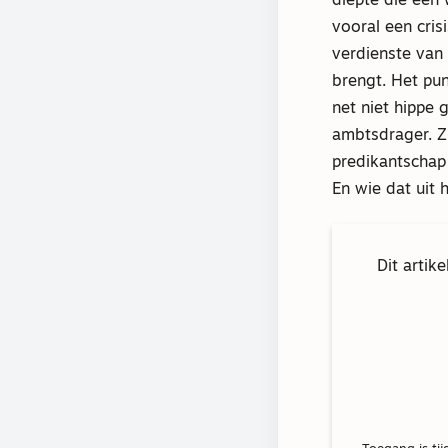
diepte die een 
vooral een cri
verdienste van 
brengt. Het pun
net niet hippe 
ambtsdrager. Zi
predikantschap
En wie dat uit 
Dit artik