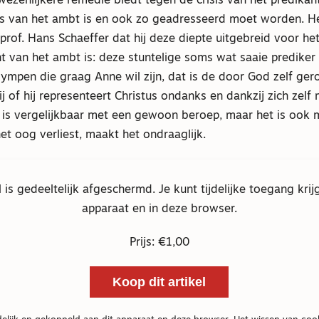
wezenlijkere remedie biedt tegen de crisis van het predikan
sis van het ambt is en ook zo geadresseerd moet worden. He
prof. Hans Schaeffer dat hij deze diepte uitgebreid voor het
t van het ambt is: deze stuntelige soms wat saaie prediker 
gympen die graag Anne wil zijn, dat is de door God zelf ge
j of hij representeert Christus ondanks en dankzij zich zelf
 is vergelijkbaar met een gewoon beroep, maar het is ook 
het oog verliest, maakt het ondraaglijk.
el is gedeeltelijk afgeschermd. Je kunt tijdelijke toegang krij
apparaat en in deze browser.
Prijs: €1,00
Koop dit artikel