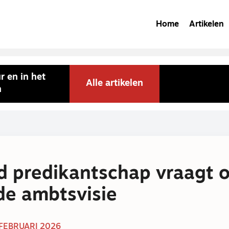
Home
Artikelen
r en in het
Alle artikelen
n
 predikantschap vraagt 
e ambtsvisie
 FEBRUARI 2026