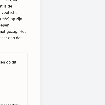
tschap, die
t is de
 voetlicht
(m/v) op zijn
roepen
 met gezag. Het
meer dan dat.
gen op dit