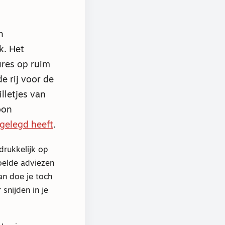
n
k. Het
ures op ruim
e rij voor de
lletjes van
oon
rgelegd heeft
.
rukkelijk op
doelde adviezen
dan doe je toch
snijden in je