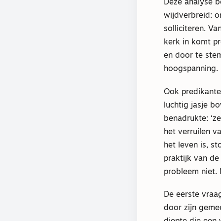
Deze analyse b
wijdverbreid: 
solliciteren. 
kerk in komt p
en door te ste
hoogspanning. 
Ook predikanten
luchtig jasje 
benadrukte: ‘z
het verruilen v
het leven is, 
praktijk van de
probleem niet. 
De eerste vraag
door zijn gemee