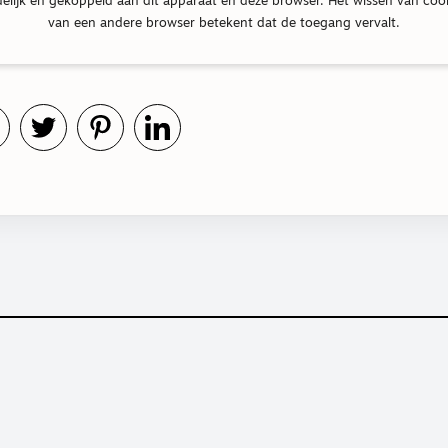
delijk en gekoppeld aan dit apparaat en deze browser. Het wissen van coo
van een andere browser betekent dat de toegang vervalt.