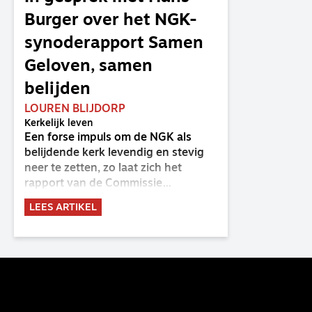
Burger over het NGK-
synoderapport Samen
Geloven, samen
belijden
LOUREN BLIJDORP
Kerkelijk leven
Een forse impuls om de NGK als
belijdende kerk levendig en stevig
neer te zetten, zo laat zich het
rapport van de Commissie
Belijdende Kerk (CBK) lezen. Deze
LEES ARTIKEL
commissie is al sinds de eenwording
van de GKv en NGK actief en kreeg
van de synode van Deventer in
2023 de opdracht om haar analyse
van de staat van het belijden te
voltooien, te adviseren over de
binding aan de belijdenis en bij te