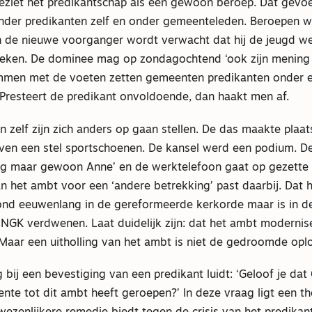
eziet het predikantschap als een gewoon beroep. Dat gevoe
onder predikanten zelf en onder gemeenteleden. Beroepen 
Van de nieuwe voorganger wordt verwacht dat hij de jeugd w
reken. De dominee mag op zondagochtend ‘ook zijn mening
mmen met de voeten zetten gemeenten predikanten onder 
Presteert de predikant onvoldoende, dan haakt men af.
 zelf zijn zich anders op gaan stellen. De das maakte plaa
boven een stel sportschoenen. De kansel werd een podium. 
eg maar gewoon Anne’ en de werktelefoon gaat op gezette t
an het ambt voor een ‘andere betrekking’ past daarbij. Dat
stond eeuwenlang in de gereformeerde kerkorde maar is in d
 NGK verdwenen. Laat duidelijk zijn: dat het ambt modernise
Maar een uitholling van het ambt is niet de gedroomde oplo
 bij een bevestiging van een predikant luidt: ‘Geloof je dat 
nte tot dit ambt heeft geroepen?’ In deze vraag ligt een t