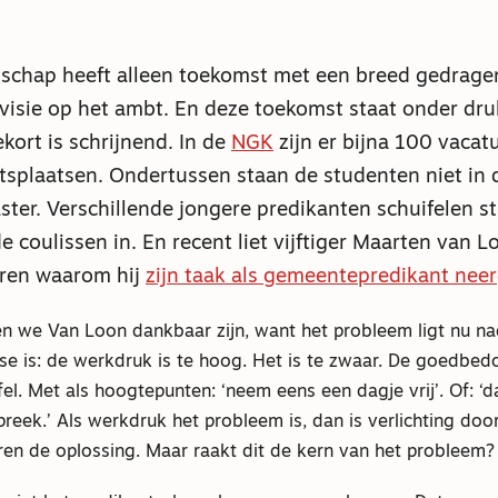
tschap heeft alleen toekomst met een breed gedrage
visie op het ambt. En deze toekomst staat onder dru
kort is schrijnend. In de
NGK
zijn er bijna 100 vacat
splaatsen. Ondertussen staan de studenten niet in d
ter. Verschillende jongere predikanten schuifelen sti
e coulissen in. En recent liet vijftiger Maarten van L
oren waarom hij
zijn taak als gemeentepredikant nee
 we Van Loon dankbaar zijn, want het probleem ligt nu nad
lyse is: de werkdruk is te hoog. Het is te zwaar. De goedbe
fel. Met als hoogtepunten: ‘neem eens een dagje vrij’. Of: ‘
reek.’ Als werkdruk het probleem is, dan is verlichting door 
uren de oplossing. Maar raakt dit de kern van het probleem?