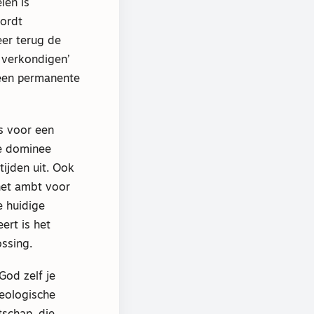
len is
wordt
eer terug de
 verkondigen’
een permanente
ts voor een
De dominee
ijden uit. Ook
 het ambt voor
e huidige
ert is het
ssing.
God zelf je
heologische