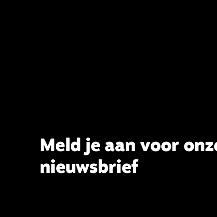
dragen aan de verlevendiging van
het belijden. Nu ligt er een rapport
voor de synode van Best met
concrete voorstellen tot
verandering. Onderweg sprak
uitgebreid met CBK-lid Hans Burger,
tevens hoogleraar Systematische
Theologie aan de TUU, over wat de
commissie beoogt.
Meld je aan voor onz
nieuwsbrief