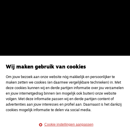
Wij maken gebruik van cookies
Om jouw bezoek aan onze website nóg makkelijk en persoonlijker te
maken zetten we cookies (en daarmee vergelijkbare technieken) in. Met
Meld je aan voor onze gratis
deze cookies kunnen wij en derde partijen informatie over jou verzamelen
nieuwsbrief
en jouw internetgedrag binnen (en mogelijk ook buiten) onze website
volgen. Met deze informatie passen wij en derde partijen content of
advertenties aan jouw interesses en profiel aan. Daarnaast is het dankzij
uw e-mailadres
cookies mogelijk informatie te delen via social media.
Cookie instellingen aanpassen