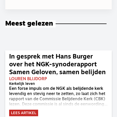
Meest gelezen
In gesprek met Hans Burger
over het NGK-synoderapport
Samen Geloven, samen belijden
LOUREN BLIJDORP
Kerkelijk leven
Een forse impuls om de NGK als belijdende kerk
levendig en stevig neer te zetten, zo laat zich het
rapport van de Commissie Belijdende Kerk (CBK)
lezen. Deze commissie is al sinds de eenwording
van de GKv en NGK actief en kreeg van de
LEES ARTIKEL
synode van Deventer in 2023 de opdracht om