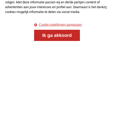
volgen. Met deze informatie passen wij en derde partijen content of
Onderweg is een platform voor ontmoeting, vorming
advertenties aan jouw interesses en profiel aan. Daarnaast is het dankzij
en gesprek voor christenen onderweg, in het bijzonder
cookies mogelijk informatie te delen via social media.
voor de Nederlandse Gereformeerde Kerken.
Cookie instellingen aanpassen
Magazine
Onderweg
Ik ga akkoord
Kvk-nummer 33277063
NL46 INGB 0117 5827 86
info@onderwegonline.nl
© 2021 - 2026 Magazine
Onderweg
Algemene voorwaarden