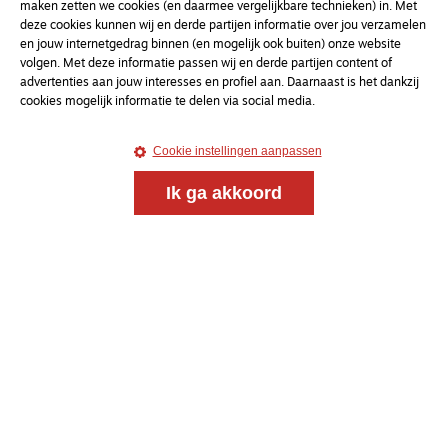
maken zetten we cookies (en daarmee vergelijkbare technieken) in. Met
deze cookies kunnen wij en derde partijen informatie over jou verzamelen
en jouw internetgedrag binnen (en mogelijk ook buiten) onze website
Magazine
Onderweg
volgen. Met deze informatie passen wij en derde partijen content of
advertenties aan jouw interesses en profiel aan. Daarnaast is het dankzij
Onderweg is een platform voor ontmoeting, vorming
cookies mogelijk informatie te delen via social media.
en gesprek voor christenen onderweg, in het bijzonder
voor de Nederlandse Gereformeerde Kerken.
Cookie instellingen aanpassen
Magazine
Onderweg
Ik ga akkoord
Kvk-nummer 33277063
NL46 INGB 0117 5827 86
info@onderwegonline.nl