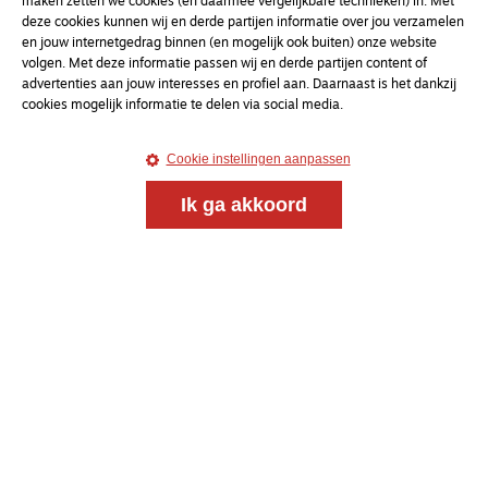
maken zetten we cookies (en daarmee vergelijkbare technieken) in. Met
Meld je aan voor onze gratis
deze cookies kunnen wij en derde partijen informatie over jou verzamelen
en jouw internetgedrag binnen (en mogelijk ook buiten) onze website
nieuwsbrief
volgen. Met deze informatie passen wij en derde partijen content of
advertenties aan jouw interesses en profiel aan. Daarnaast is het dankzij
cookies mogelijk informatie te delen via social media.
uw e-mailadres
Cookie instellingen aanpassen
Ik ga akkoord