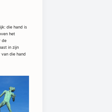
k: die hand is
boven het
r de
st in zijn
r van die hand