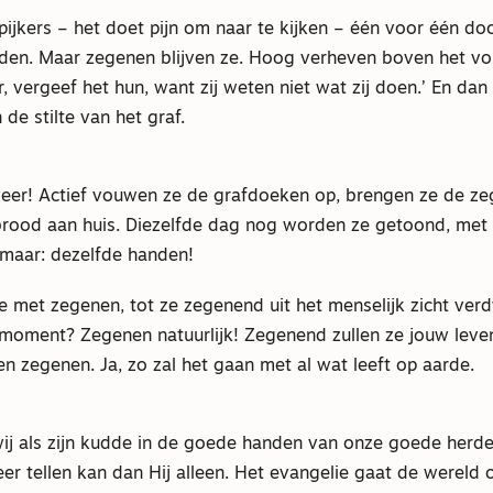
ijkers – het doet pijn om naar te kijken – één voor één do
en. Maar zegenen blijven ze. Hoog verheven boven het vol
, vergeef het hun, want zij weten niet wat zij doen.’ En dan l
 de stilte van het graf.
eer! Actief vouwen ze de grafdoeken op, brengen ze de ze
brood aan huis. Diezelfde dag nog worden ze getoond, met l
 maar: dezelfde handen!
 met zegenen, tot ze zegenend uit het menselijk zicht verd
 moment? Zegenen natuurlijk! Zegenend zullen ze jouw leve
laten zegenen. Ja, zo zal het gaan met al wat leeft op aarde.
 wij als zijn kudde in de goede handen van onze goede herd
r tellen kan dan Hij alleen. Het evangelie gaat de wereld o