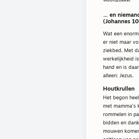
Woordzoeker
… en niemand 
(Johannes 10
Wat een enorme
er niet maar vo
ziekbed. Met d
werkelijkheid i
hand en is daar
alleen: Jezus.
Houtkrullen
Het begon heel
met mamma’s ket
rommelen in pa
bidden en dank
mouwen komen.