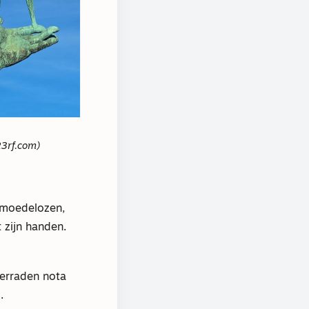
23rf.com)
 moedelozen,
 zijn handen.
Verraden nota
.