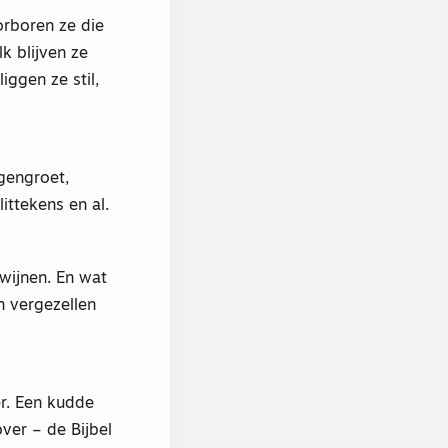
orboren ze die
k blijven ze
iggen ze stil,
gengroet,
ittekens en al.
wijnen. En wat
n vergezellen
er. Een kudde
ver – de Bijbel