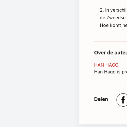
2. In versch
de Zweedse b
Hoe komt het
Over de aute
HAN HAGG
Han Hagg is pr
Delen