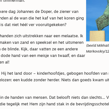
en timmerman.
kere dag Johannes de Doper, de ziener van
handen al de wan die het kaf van het koren ging
is dat niet héél ver vooruitgekeken?
e handen zich uitstrekken naar een melaatse. Ik
maken van zand en speeksel en het uitsmeren
(beeld Mikhail
de blinde. Kijk, daar vatten ze een andere
Markovskiy/1
e dode hand van een meisje van twaalf, en daar
en al!
 Hij het land door – kinderhoofdjes, gebogen hoofden van
telozen: een kudde zonder herder. Niets dan goeds kwam uit
 in de handen van mensen. Dat belooft niets dan slechts… 
ie tegelijk met Hem zijn hand stak in de bevrijdingsschotel