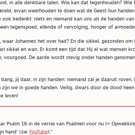
and, in alle denkbare talen. Wie kan dat tegenhouden? Wie 
ereld, ervan weerhouden te doen wat de Geest hun handen
e ook bedenkt: niets en niemand kan ons uit de handen va
Geen tegenspoed, ellende of vervolging, honger of armoede
, waar Johannes het over had? En die sikkel, gezonden om 
an sikkel en wan. Er komt een tijd dat Hij al wat mensen k
en, voorgoed. De aarde wordt stevig onder handen genomen,
bang, jij daar, in zijn handen: niemand zal je daaruit roven. 
 zijn we in goede handen. Veilig, dwars door de dood heen
e leven!
naar Psalm 16 in de versie van Psalmen voor nu (= Opwekking
ijn hand’ (zie
YouTube
).