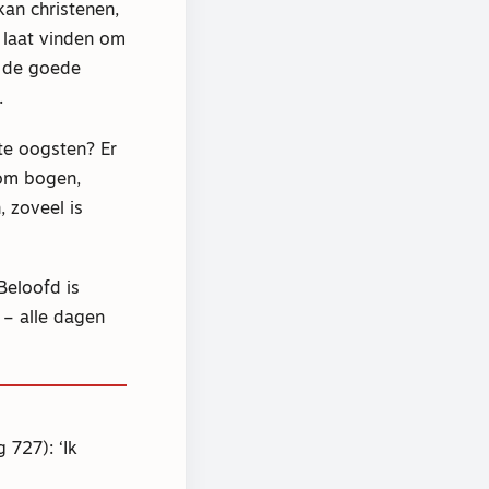
kan christenen,
 laat vinden om
n de goede
.
te oogsten? Er
rom bogen,
 zoveel is
Beloofd is
 – alle dagen
 727): ‘Ik