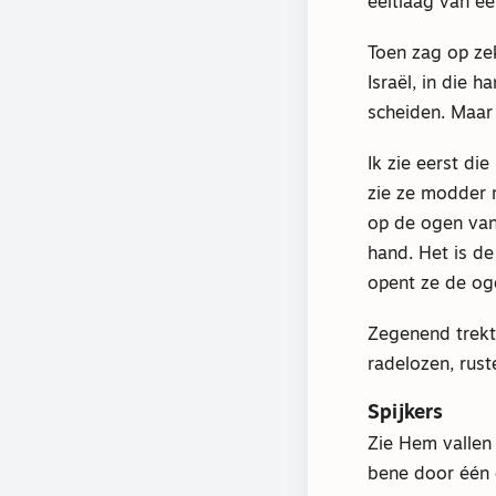
eeltlaag van e
Toen zag op ze
Israël, in die 
scheiden. Maar 
Ik zie eerst di
zie ze modder 
op de ogen van 
hand. Het is d
opent ze de og
Zegenend trekt
radelozen, rus
Spijkers
Zie Hem vallen
bene door één d