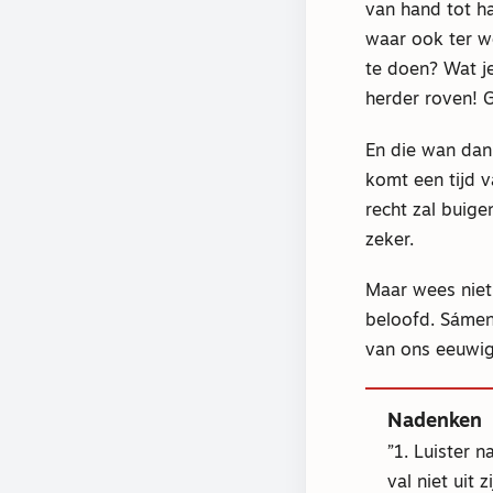
van hand tot h
waar ook ter w
te doen? Wat j
herder roven! 
En die wan dan
komt een tijd v
recht zal buig
zeker.
Maar wees niet 
beloofd. Sámen
van ons eeuwig
Nadenken
1. Luister 
val niet uit z