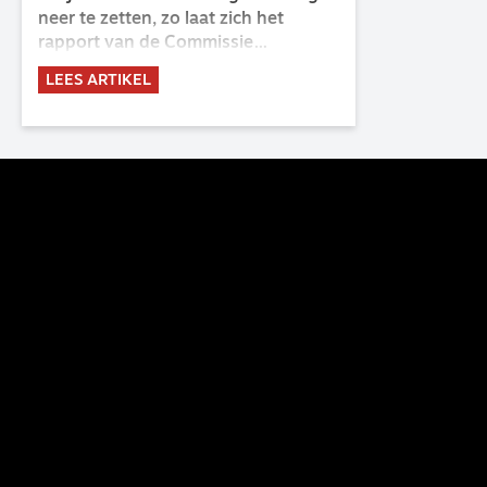
neer te zetten, zo laat zich het
rapport van de Commissie
Belijdende Kerk (CBK) lezen. Deze
LEES ARTIKEL
commissie is al sinds de eenwording
van de GKv en NGK actief en kreeg
van de synode van Deventer in
2023 de opdracht om haar analyse
van de staat van het belijden te
voltooien, te adviseren over de
binding aan de belijdenis en bij te
dragen aan de verlevendiging van
het belijden. Nu ligt er een rapport
voor de synode van Best met
concrete voorstellen tot
verandering. Onderweg sprak
uitgebreid met CBK-lid Hans Burger,
tevens hoogleraar Systematische
Theologie aan de TUU, over wat de
commissie beoogt.