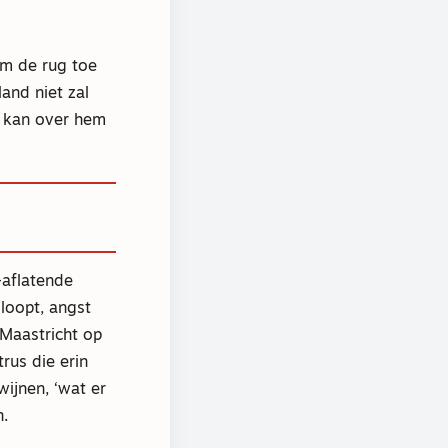
em de rug toe
land niet zal
e kan over hem
-aflatende
loopt, angst
 Maastricht op
trus die erin
wijnen, ‘wat er
.