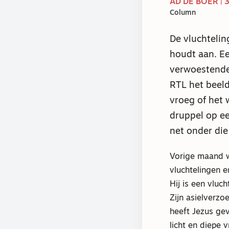
AD DE BOER |
Column
De vluchteli
houdt aan. Ee
verwoestende 
RTL het beel
vroeg of het 
druppel op ee
net onder die
Vorige maand w
vluchtelingen e
Hij is een vluc
Zijn asielverzo
heeft Jezus gev
licht en diepe 