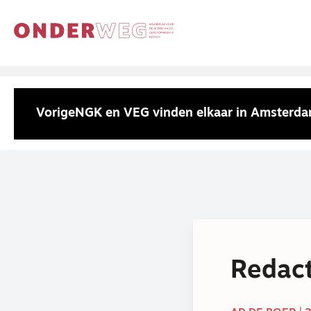
Vorige
NGK en VEG vinden elkaar in Amsterd
Redact