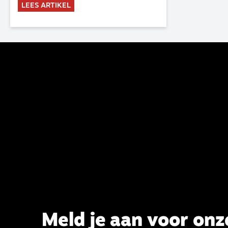
LEES ARTIKEL
commissie is al sinds de eenwording
van de GKv en NGK actief en kreeg
van de synode van Deventer in
2023 de opdracht om haar analyse
van de staat van het belijden te
voltooien, te adviseren over de
binding aan de belijdenis en bij te
dragen aan de verlevendiging van
het belijden. Nu ligt er een rapport
voor de synode van Best met
concrete voorstellen tot
verandering. Onderweg sprak
uitgebreid met CBK-lid Hans Burger,
tevens hoogleraar Systematische
Theologie aan de TUU, over wat de
commissie beoogt.
Meld je aan voor onz