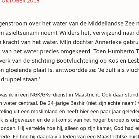
 3 OKTOBER 2015
ngenstroom over het water van de Middellandse Zee 
n asieltsunami noemt Wilders het, verwijzend naar 
kracht van het water. Mijn dochter Annerieke gebrui
d van het water precies omgekeerd. Toen Humberto T
werk van de Stichting Bootvluchteling op Kos en Le
n gloeiende plaat is, antwoordde ze: ‘Je zult als vlu
 druppel staan.’
as ik in een NGK/GKv-dienst in Maastricht. Ook daar ston
n water centraal. De 24-jarige Bashir (niet zijn echte naam
hteling uit een moslimland en heeft hier een paar jaar gelede
ek is afgewezen en de uitkomst van het hoger beroep is onz
onden. Hij vertelde hoe hij, alleen op zijn kamer, God had e
vrede. En hoe hij daarna via leden van een Maastrichtse huis