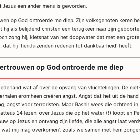
 Jezus een ander mens is geworden.
uwen op God ontroerde me diep. Zijn volksgenoten keren h
at hij als belijdend christen een terugkeer naar zijn geboorte
toch zong hij, kletsnat van het doopwater dat met een grot
 dat hij ‘tienduizenden redenen tot dankbaarheid’ heeft.
vertrouwen op God ontroerde me diep
Nederland wat af over de opvang van vluchtelingen. De niet
erhalen eromheen creëren angst. Angst dat het uit de hand 
ng, angst voor terroristen. Maar Bashir wees die ochtend in
Matteüs 14 lezen: over Jezus die op het water (!) loopt en Pe
uw op Jezus en ontvang zijn liefde, die alle angst laat verd
n wat mij mag overkomen’, zoals we samen met hem zongen