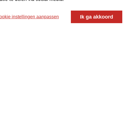
Ik ga akkoord
ookie instellingen aanpassen
oor ontmoeting, vorming en gesprek voor christenen
 voor de Nederlandse Gereformeerde Kerken.