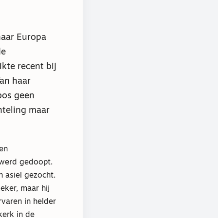
naar Europa
de
kte recent bij
an haar
sbos geen
chteling maar
den
) werd gedoopt.
n asiel gezocht.
eker, maar hij
rvaren in helder
kerk in de