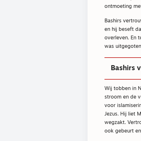
ontmoeting met
Bashirs vertro
en hij beseft d
overleven. En 
was uitgegoten,
Bashirs 
Wij tobben in 
stroom en de v
voor islamiseri
Jezus. Hij liet 
wegzakt. Vertro
ook gebeurt e