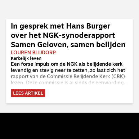
In gesprek met Hans Burger
over het NGK-synoderapport
Samen Geloven, samen belijden
LOUREN BLIJDORP
Kerkelijk leven
Een forse impuls om de NGK als belijdende kerk
levendig en stevig neer te zetten, zo laat zich het
rapport van de Commissie Belijdende Kerk (CBK)
lezen. Deze commissie is al sinds de eenwording
van de GKv en NGK actief en kreeg van de
LEES ARTIKEL
synode van Deventer in 2023 de opdracht om
haar analyse van de staat van het belijden te
voltooien, te adviseren over de binding aan de
belijdenis en bij te dragen aan de verlevendiging
van het belijden. Nu ligt er een rapport voor de
synode van Best met concrete voorstellen tot
verandering. Onderweg sprak uitgebreid met
CBK-lid Hans Burger, tevens hoogleraar