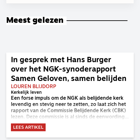
Meest gelezen
In gesprek met Hans Burger
over het NGK-synoderapport
Samen Geloven, samen belijden
LOUREN BLIJDORP
Kerkelijk leven
Een forse impuls om de NGK als belijdende kerk
levendig en stevig neer te zetten, zo laat zich het
rapport van de Commissie Belijdende Kerk (CBK)
lezen. Deze commissie is al sinds de eenwording
van de GKv en NGK actief en kreeg van de
LEES ARTIKEL
synode van Deventer in 2023 de opdracht om
haar analyse van de staat van het belijden te