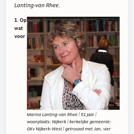
Lanting-van Rhee.
1. Op
wat
voor
Marina Lanting-van Rhee | 51 jaar |
woonplaats: Nijkerk | kerkelĳke gemeente:
GKv Nijkerk-West | getrouwd met Jan, vier