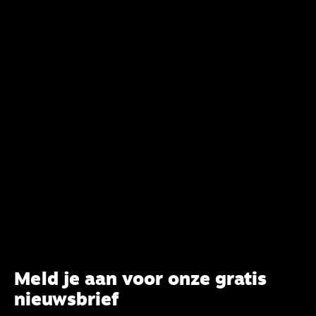
verandering. Onderweg sprak uitgebreid met
CBK-lid Hans Burger, tevens hoogleraar
Systematische Theologie aan de TUU, over wat de
commissie beoogt.
Meld je aan voor onze gratis
nieuwsbrief