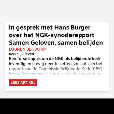
In gesprek met Hans Burger
over het NGK-synoderapport
Samen Geloven, samen belijden
LOUREN BLIJDORP
Kerkelijk leven
Een forse impuls om de NGK als belijdende kerk
levendig en stevig neer te zetten, zo laat zich het
rapport van de Commissie Belijdende Kerk (CBK)
lezen. Deze commissie is al sinds de eenwording
van de GKv en NGK actief en kreeg van de
LEES ARTIKEL
synode van Deventer in 2023 de opdracht om
haar analyse van de staat van het belijden te
voltooien, te adviseren over de binding aan de
belijdenis en bij te dragen aan de verlevendiging
van het belijden. Nu ligt er een rapport voor de
synode van Best met concrete voorstellen tot