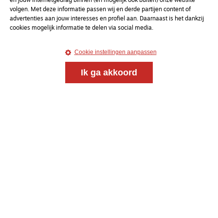
en jouw internetgedrag binnen (en mogelijk ook buiten) onze website
volgen. Met deze informatie passen wij en derde partijen content of
Meld je aan voor onze gratis
advertenties aan jouw interesses en profiel aan. Daarnaast is het dankzij
nieuwsbrief
cookies mogelijk informatie te delen via social media.
Cookie instellingen aanpassen
uw e-mailadres
Ik ga akkoord