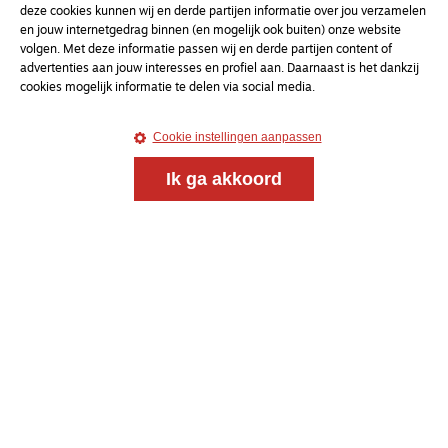
deze cookies kunnen wij en derde partijen informatie over jou verzamelen
voor de Nederlandse Gereformeerde Kerken.
en jouw internetgedrag binnen (en mogelijk ook buiten) onze website
volgen. Met deze informatie passen wij en derde partijen content of
Magazine
Onderweg
advertenties aan jouw interesses en profiel aan. Daarnaast is het dankzij
cookies mogelijk informatie te delen via social media.
Kvk-nummer 33277063
NL46 INGB 0117 5827 86
Cookie instellingen aanpassen
info@onderwegonline.nl
Ik ga akkoord
© 2021 - 2026 Magazine
Onderweg
Algemene voorwaarden
Webdesign:
Bredewold
Webdevelopment:
Giraffes4Zebras