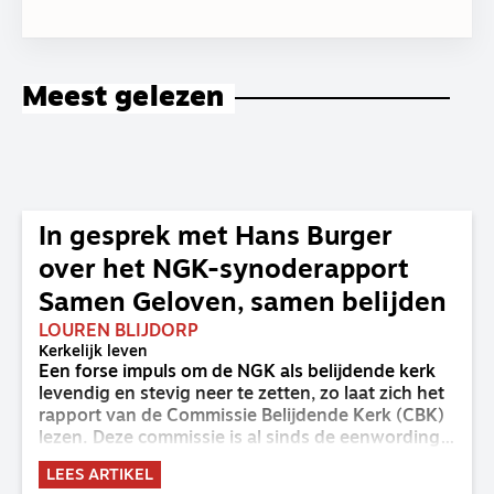
Meest gelezen
In gesprek met Hans Burger
over het NGK-synoderapport
Samen Geloven, samen belijden
LOUREN BLIJDORP
Kerkelijk leven
Een forse impuls om de NGK als belijdende kerk
levendig en stevig neer te zetten, zo laat zich het
rapport van de Commissie Belijdende Kerk (CBK)
lezen. Deze commissie is al sinds de eenwording
van de GKv en NGK actief en kreeg van de
LEES ARTIKEL
synode van Deventer in 2023 de opdracht om