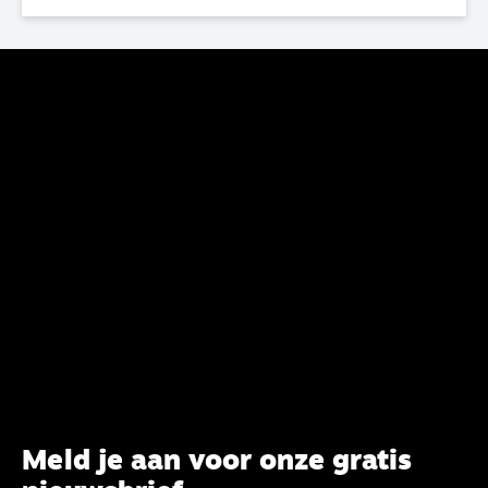
haar analyse van de staat van het belijden te
voltooien, te adviseren over de binding aan de
belijdenis en bij te dragen aan de verlevendiging
van het belijden. Nu ligt er een rapport voor de
synode van Best met concrete voorstellen tot
verandering. Onderweg sprak uitgebreid met
CBK-lid Hans Burger, tevens hoogleraar
Systematische Theologie aan de TUU, over wat de
commissie beoogt.
Meld je aan voor onze gratis