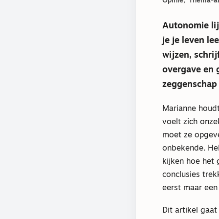
Opinie
Thema-ar
Autonomie li
je je leven le
wijzen, schri
overgave en 
zeggenschap 
Marianne houdt
voelt zich onze
moet ze opgeve
onbekende. Hel
kijken hoe het g
conclusies trek
eerst maar een 
Dit artikel ga