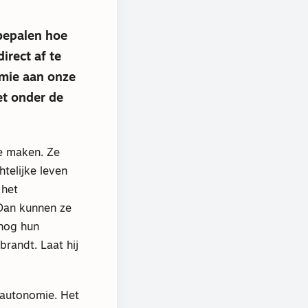
bepalen hoe
irect af te
nomie aan onze
et onder de
te maken. Ze
htelijke leven
 het
Dan kunnen ze
 nog hun
brandt. Laat hij
 autonomie. Het