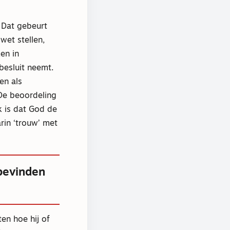
 Dat gebeurt
wet stellen,
en in
esluit neemt.
en als
 De beoordeling
 is dat God de
rin ‘trouw’ met
bevinden
en hoe hij of