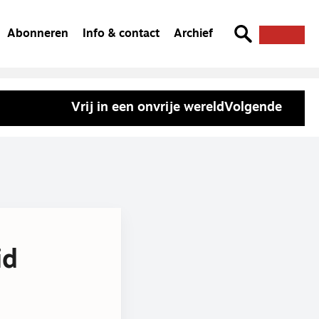
Abonneren
Info & contact
Archief
Vrij in een onvrije wereld
Volgende
id