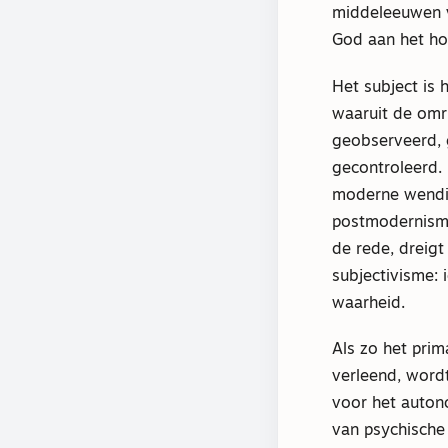
middeleeuwen v
God aan het ho
Het subject is
waaruit de omr
geobserveerd, 
gecontroleerd.
moderne wendin
postmodernisme
de rede, dreigt 
subjectivisme: 
waarheid.
Als zo het prim
verleend, wor
voor het autono
van psychische