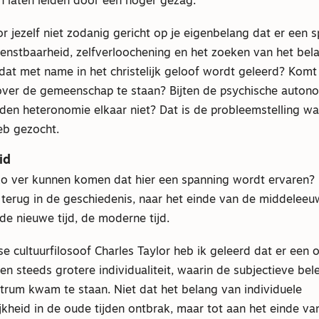
n laten leiden door een hoger gezag.
 jezelf niet zodanig gericht op je eigenbelang dat er een 
ienstbaarheid, zelfverloochening en het zoeken van het bel
dat met name in het christelijk geloof wordt geleerd? Komt 
nover de gemeenschap te staan? Bijten de psychische autono
den heteronomie elkaar niet? Dat is de probleemstelling wa
eb gezocht.
id
zo ver kunnen komen dat hier een spanning wordt ervaren?
terug in de geschiedenis, naar het einde van de middelee
e nieuwe tijd, de moderne tijd.
 cultuurfilosoof Charles Taylor heb ik geleerd dat er een o
n steeds grotere individualiteit, waarin de subjectieve bel
trum kwam te staan. Niet dat het belang van individuele
kheid in de oude tijden ontbrak, maar tot aan het einde va