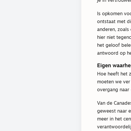
je in vertrouwe
Is opkomen voor
ontstaat met d
anderen, zoals 
hier niet tege
het geloof bele
antwoord op h
Eigen waarhe
Hoe heeft het 
moeten we ver 
overgang naar d
Van de Canadese
geweest naar ee
meer in het cen
verantwoordelij