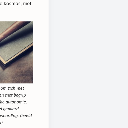
te kosmos, met
n om zich met
en met begrip
jke autonomie.
jd gepaard
woording. (beeld
k)