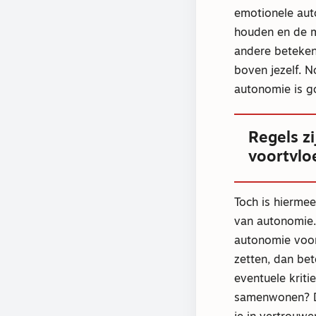
emotionele aut
houden en de m
andere beteken
boven jezelf. 
autonomie is g
Regels z
voortvloe
Toch is hiermee
van autonomie. 
autonomie voor
zetten, dan bet
eventuele krit
samenwonen? De