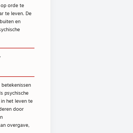
 op orde te
r te leven. De
buiten en
sychische
r
e betekenissen
ls psychische
in het leven te
ideren door
an
van overgave,