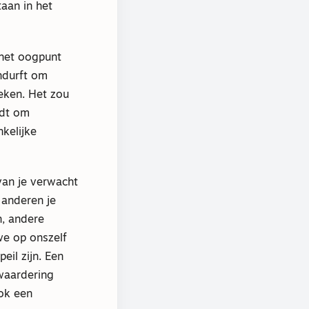
aan in het
 het oogpunt
andurft om
eken. Het zou
ndt om
kelijke
 van je verwacht
n anderen je
, andere
we op onszelf
eil zijn. Een
waardering
ok een