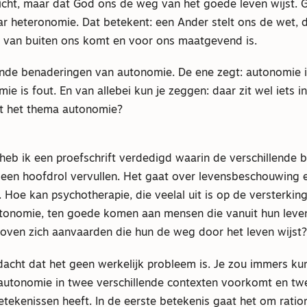
nricht, maar dat God ons de weg van het goede leven wijst. 
 heteronomie. Dat betekent: een Ander stelt ons de wet, de
e van buiten ons komt en voor ons maatgevend is.
ende benaderingen van autonomie. De ene zegt: autonomie 
ie is fout. En van allebei kun je zeggen: daar zit wel iets 
t het thema autonomie?
 heb ik een proefschrift verdedigd waarin de verschillende
een hoofdrol vervullen. Het gaat over levensbeschouwing 
 Hoe kan psychotherapie, die veelal uit is op de versterkin
utonomie, ten goede komen aan mensen die vanuit hun lev
boven zich aanvaarden die hun de weg door het leven wijst?
dacht dat het geen werkelijk probleem is. Je zou immers k
 autonomie in twee verschillende contexten voorkomt en tw
etekenissen heeft. In de eerste betekenis gaat het om ratio