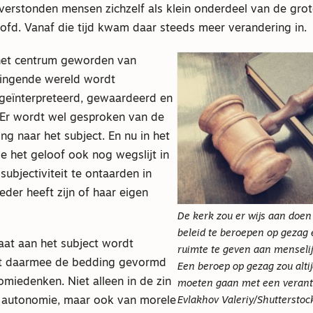
erstonden mensen zichzelf als klein onderdeel van de gro
ofd. Vanaf die tijd kwam daar steeds meer verandering in.
 het centrum geworden van
ingende wereld wordt
geïnterpreteerd, gewaardeerd en
 Er wordt wel gesproken van de
g naar het subject. En nu in het
 het geloof ook nog wegslijt in
subjectiviteit te ontaarden in
ieder heeft zijn of haar eigen
De kerk zou er wijs aan doe
beleid te beroepen op gezag 
aat aan het subject wordt
ruimte te geven aan menseli
dt daarmee de bedding gevormd
Een beroep op gezag zou alti
miedenken. Niet alleen in de zin
moeten gaan met een verant
Evlakhov Valeriy/Shutterstoc
 autonomie, maar ook van morele