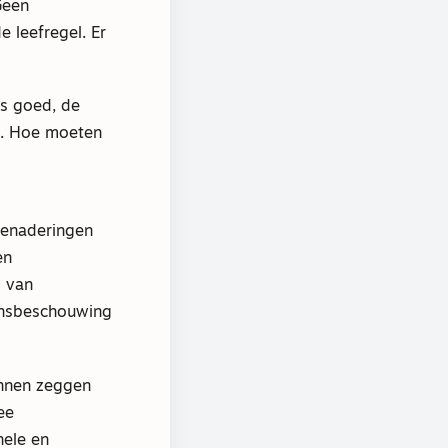
Geen
 leefregel. Er
is goed, de
in. Hoe moeten
 benaderingen
en
g van
ensbeschouwing
unnen zeggen
ee
nele en