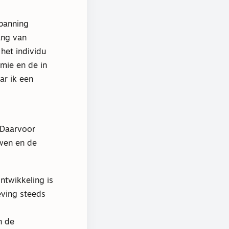
spanning
ang van
het individu
mie en de in
ar ik een
 Daarvoor
uwen en de
ntwikkeling is
eving steeds
n de