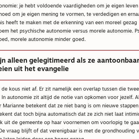
onomie: je hebt voldoende vaardigheden om je eigen leven
oed om je eigen mening te vormen, te verdedigen en ernaa
is heeft te maken met de erkenning van een moreel gezag 
Noem het psychische autonomie versus morele autonomie. P
oed, morele autonomie minder goed.
ijn alleen gelegitimeerd als ze aantoonbaa
ien uit het evangelie
 de kous niet af. Er zit namelijk een overlap tussen die twe
In autonomie zit altijd de notie van opkomen voor jezelf. A
 Marianne betekent dat ze niet bang is om nieuwe stappen 
ekent dat toch bijna automatisch dat ze zich niet laat intim
iek uit de gemeente op haar voornemen om voorlopig te ga
 vraag blijft of dat verenigbaar is met de grondhouding 