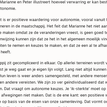
arianne en Peter illustreert hoeveel verwarring er kan best
utonomie.
t is er positieve waardering voor autonomie, vooral vanuit
neren in de maatschappij. Het feit dat Marianne het niet a
e maken omdat ze de veranderingen vreest, is geen goed t
wijzing kunnen zijn dat ze het in het algemeen moeilijk vi
iten te nemen en keuzes te maken, en dat ze een al te afhan
 heeft.
ij zit gecompliceerd in elkaar. Op allerlei terreinen wordt
st je weg gaat en je eigen lijn volgt. Lang niet altijd kunne
Hun leven is weer anders samengesteld, met andere mensen
n andere vereisten. We zijn zo ver geïndividualiseerd dat 
. Dat vraagt om autonome keuzes. Je ‘ik-sterkte’ moet op p
 afwegingen niet maken. Dat is de ene kant: een positieve 
 op basis van de eisen van onze samenleving. Dat vormt o