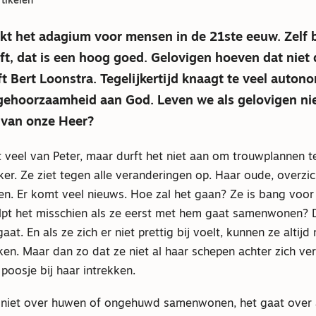
tikelen
jkt het adagium voor mensen in de 21ste eeuw. Zelf 
eft, dat is een hoog goed. Gelovigen hoeven dat niet d
jft Bert Loonstra. Tegelijkertijd knaagt te veel auto
gehoorzaamheid aan God. Leven we als gelovigen ni
van onze Heer?
 veel van Peter, maar durft het niet aan om trouwplannen 
ker. Ze ziet tegen alle veranderingen op. Haar oude, overzic
n. Er komt veel nieuws. Hoe zal het gaan? Ze is bang voor
pt het misschien als ze eerst met hem gaat samenwonen? 
aat. En als ze zich er niet prettig bij voelt, kunnen ze altijd
ken. Maar dan zo dat ze niet al haar schepen achter zich ver
poosje bij haar intrekken.
at niet over huwen of ongehuwd samenwonen, het gaat over