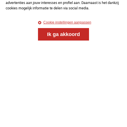
advertenties aan jouw interesses en profiel aan. Daarnaast is het dankzij
en gesprek voor christenen onderweg, in het bijzonder
cookies mogelijk informatie te delen via social media.
voor de Nederlandse Gereformeerde Kerken.
Cookie instellingen aanpassen
Magazine
Onderweg
Ik ga akkoord
Kvk-nummer 33277063
NL46 INGB 0117 5827 86
info@onderwegonline.nl
© 2021 - 2026 Magazine
Onderweg
Algemene voorwaarden
Webdesign:
Bredewold
Webdevelopment:
Giraffes4Zebras