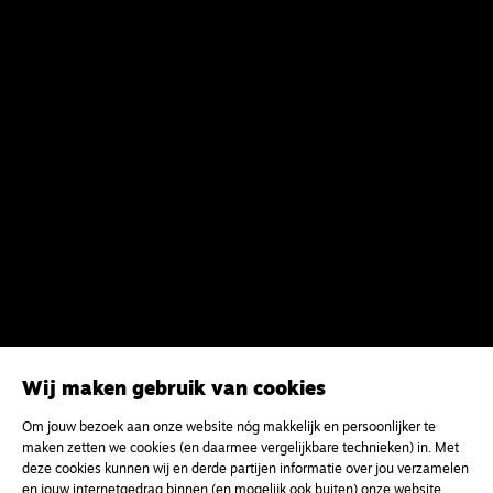
Meld je aan voor onze gratis
Wij maken gebruik van cookies
nieuwsbrief
Om jouw bezoek aan onze website nóg makkelijk en persoonlijker te
maken zetten we cookies (en daarmee vergelijkbare technieken) in. Met
uw e-mailadres
deze cookies kunnen wij en derde partijen informatie over jou verzamelen
en jouw internetgedrag binnen (en mogelijk ook buiten) onze website