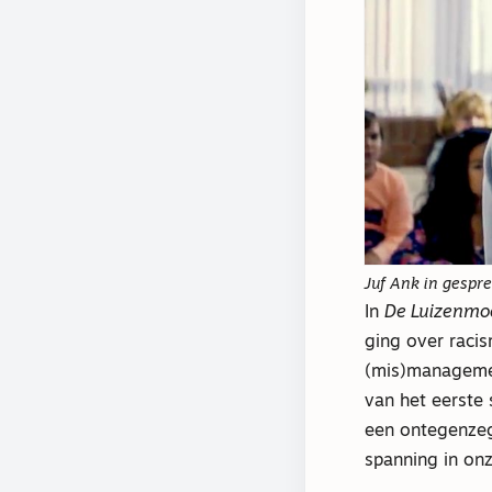
Juf Ank in gespr
In
De Luizenmo
ging over racis
(mis)managemen
van het eerste
een ontegenzeg
spanning in onz