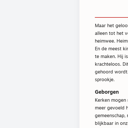
Maar het geloof
alleen tot het 
heimwee. Heimwe
En de meest ki
te maken. Hij i
krachteloos. Di
gehoord wordt. 
sprookje.
Geborgen
Kerken mogen m
meer gevoeld h
gemeenschap, m
blijkbaar in on