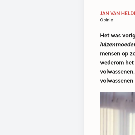
JAN VAN HELDE
Opinie
Het was vorig
luizenmoede
mensen op zo
wederom het d
volwassenen, 
volwassenen b