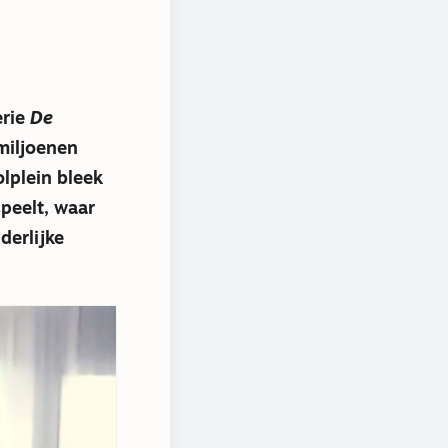
erie
De
miljoenen
lplein bleek
speelt, waar
derlijke