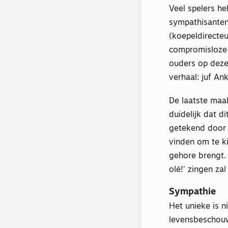
Veel spelers he
sympathisanten 
(koepeldirecteu
compromisloze n
ouders op deze
verhaal: juf Ank
De laatste maak
duidelijk dat d
getekend door d
vinden om te ki
gehore brengt. 
olé!’ zingen za
Sympathie
Het unieke is n
levensbeschouw