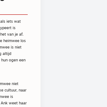
als iets wat
ypeert is
et van je af.
ze heimwee los
mwee is niet
 altijd
n hun ogen een
imwee niet
e cultuur, naar
mwee is
. Ank weet haar