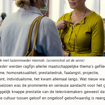
ek met luizenmoeder Hannah. (screenshot uit de serie)
eder
werden ragfijn allerlei maatschappelijke thema’s gefile
me, homoseksualiteit, prestatiedruk, faalangst, projectie,
t, individualisme, het kwam allemaal langs. Wat nieuw was
 seizoen was de prominente en serieuze aandacht voor het g
gelijk knappe prestatie van de televisiemakers geweest da
e cultuur tussen geloof en ongeloof geloofwaardig is neerg