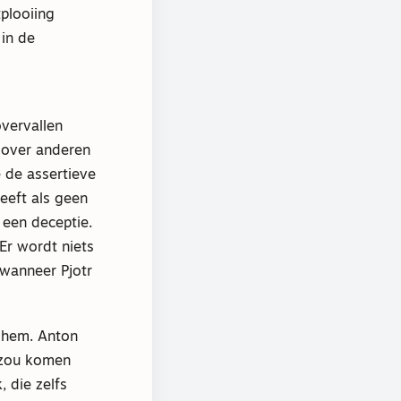
plooiing
 in de
overvallen
 over anderen
e de assertieve
eeft als geen
 een deceptie.
Er wordt niets
 wanneer Pjotr
e hem. Anton
m zou komen
, die zelfs