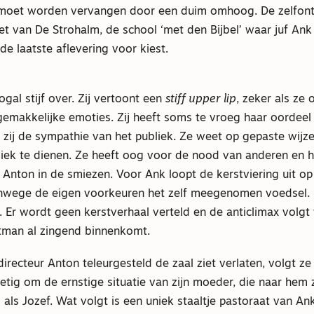
moet worden vervangen door een duim omhoog. De zelfont
et van De Strohalm, de school ‘met den Bijbel’ waar juf Ank
de laatste aflevering voor kiest.
gal stijf over. Zij vertoont een
stiff upper lip
, zeker als ze 
emakkelijke emoties. Zij heeft soms te vroeg haar oordeel
t zij de sympathie van het publiek. Ze weet op gepaste wijz
liek te dienen. Ze heeft oog voor de nood van anderen en h
 Anton in de smiezen. Voor Ank loopt de kerstviering uit op
anwege de eigen voorkeuren het zelf meegenomen voedsel. 
 Er wordt geen kerstverhaal verteld en de anticlimax volgt
stman al zingend binnenkomt.
directeur Anton teleurgesteld de zaal ziet verlaten, volgt z
rietig om de ernstige situatie van zijn moeder, die naar he
ol als Jozef. Wat volgt is een uniek staaltje pastoraat van Ank