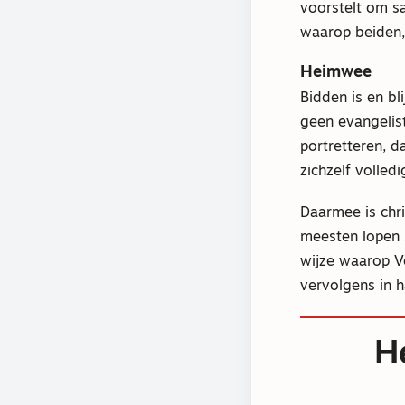
voorstelt om s
waarop beiden, 
Heimwee
Bidden is en bl
geen evangelis
portretteren, d
zichzelf volledi
Daarmee is chr
meesten lopen 
wijze waarop V
vervolgens in h
H