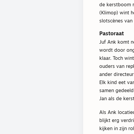
de kerstboom 
(Klimop) wint h
slotscènes van 
Pastoraat
Juf Ank komt no
wordt door ong
klaar. Toch win
ouders van rep
ander directeur
Elk kind eet v
samen gedeeld.
Jan als de ker
Als Ank locatie
blijkt erg verd
kijken in zijn r