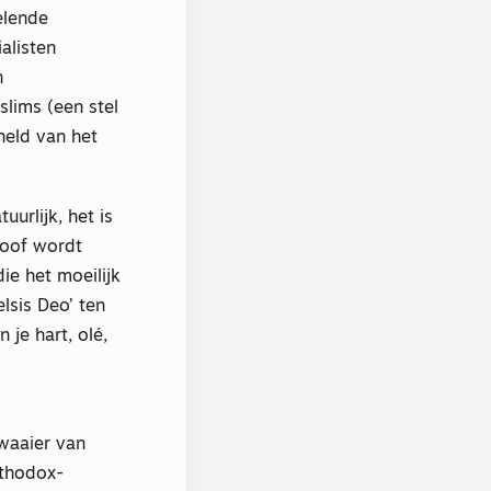
elende
alisten
n
lims (een stel
held van het
urlijk, het is
eloof wordt
ie het moeilijk
elsis Deo’ ten
 je hart, olé,
 waaier van
rthodox-