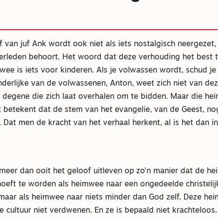
 van juf Ank wordt ook niet als iets nostalgisch neergezet, 
verleden behoort. Het woord dat deze verhouding het best t
e is iets voor kinderen. Als je volwassen wordt, schud je h
nderlijke van de volwassenen, Anton, weet zich niet van de
s degene die zich laat overhalen om te bidden. Maar die hei
t betekent dat de stem van het evangelie, van de Geest, nog
Dat men de kracht van het verhaal herkent, al is het dan i
eer dan ooit het geloof uitleven op zo’n manier dat de he
oeft te worden als heimwee naar een ongedeelde christelijk
aar als heimwee naar niets minder dan God zelf. Deze hei
ze cultuur niet verdwenen. En ze is bepaald niet krachteloos