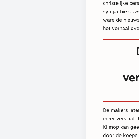
christelijke pe
sympathie opwek
ware de nieuws
het verhaal ov
ve
De makers laten
meer verslaat. 
Klimop kan gee
door de koepeld