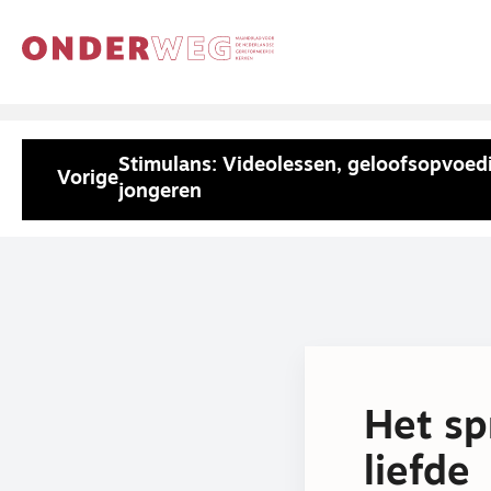
Stimulans: Videolessen, geloofsopvoed
Vorige
jongeren
Het sp
liefde