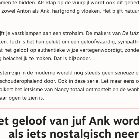
amen te bidden. Als klap op de vuurpijl wordt ook dit gebe
zowel Anton als Ank, hartgrondig vloeken. Het blijft natuurli
ijft je vastklampen aan een strohalm. De makers van
De Lui
ten. Toch is het hun gelukt om een geloofwaardig, sympathi
at het geloof op authentieke wijze vertegenwoordigt, zonde
g belachelijk te maken. Dat is bijzonder.
isten-zijn in de moderne wereld nog steeds geen serieuze o
schouderophalend door. Ook in deze serie. Let maar eens o
olkert het ietsisme van Nancy totaal ontmantelt en de wan
aar ogen te zien is.
et geloof van juf Ank word
als iets nostalgisch nee