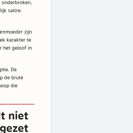
d onderbroken,
jk satire.
zenmoeder
zijn
ek karakter te
r het geloof in
ptie. De
p de brute
hoop die
t niet
rgezet