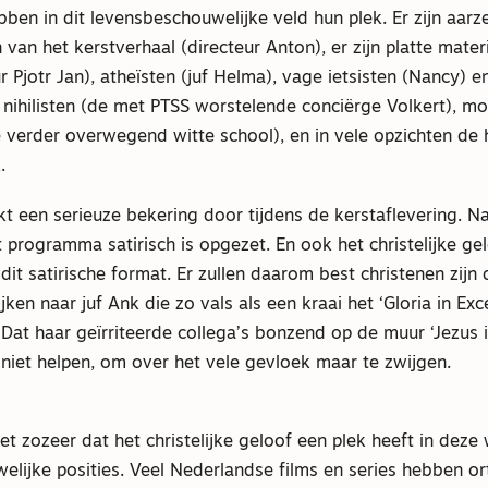
bben in dit levensbeschouwelijke veld hun plek. Er zijn aarz
van het kerstverhaal (directeur Anton), er zijn platte materi
r Pjotr Jan), atheïsten (juf Helma), vage ietsisten (Nancy) e
ihilisten (de met PTSS worstelende conciërge Volkert), mos
 verder overwegend witte school), en in vele opzichten de 
.
t een serieuze bekering door tijdens de kerstaflevering. Natu
it programma satirisch is opgezet. En ook het christelijke g
it satirische format. Er zullen daarom best christenen zijn d
jken naar juf Ank die zo vals als een kraai het ‘Gloria in Exc
Dat haar geïrriteerde collega’s bonzend op de muur ‘Jezus in
l niet helpen, om over het vele gevloek maar te zwijgen.
iet zozeer dat het christelijke geloof een plek heeft in deze
elijke posities. Veel Nederlandse films en series hebben o