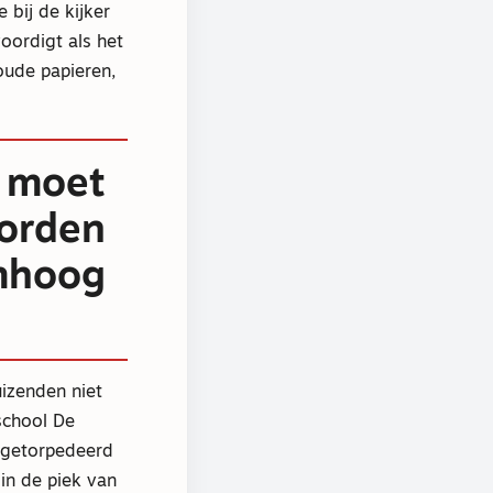
 bij de kijker
oordigt als het
oude papieren,
m moet
orden
mhoog
uizenden niet
school De
k getorpedeerd
 in de piek van