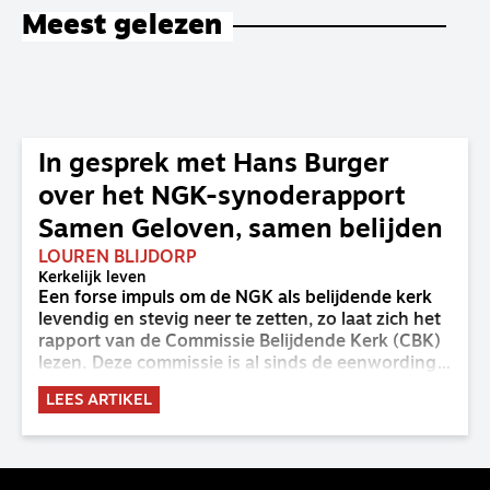
Meest gelezen
In gesprek met Hans Burger
over het NGK-synoderapport
Samen Geloven, samen belijden
LOUREN BLIJDORP
Kerkelijk leven
Een forse impuls om de NGK als belijdende kerk
levendig en stevig neer te zetten, zo laat zich het
rapport van de Commissie Belijdende Kerk (CBK)
lezen. Deze commissie is al sinds de eenwording
van de GKv en NGK actief en kreeg van de
LEES ARTIKEL
synode van Deventer in 2023 de opdracht om
haar analyse van de staat van het belijden te
voltooien, te adviseren over de binding aan de
belijdenis en bij te dragen aan de verlevendiging