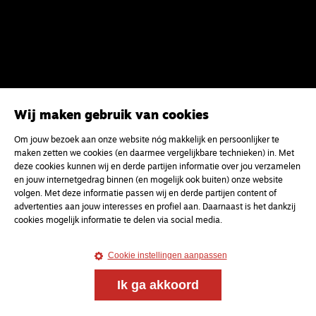
Wij maken gebruik van cookies
Om jouw bezoek aan onze website nóg makkelijk en persoonlijker te
maken zetten we cookies (en daarmee vergelijkbare technieken) in. Met
deze cookies kunnen wij en derde partijen informatie over jou verzamelen
en jouw internetgedrag binnen (en mogelijk ook buiten) onze website
volgen. Met deze informatie passen wij en derde partijen content of
advertenties aan jouw interesses en profiel aan. Daarnaast is het dankzij
Magazine
Onderweg
cookies mogelijk informatie te delen via social media.
Onderweg is een platform voor ontmoeting, vorming
en gesprek voor christenen onderweg, in het bijzonder
Cookie instellingen aanpassen
voor de Nederlandse Gereformeerde Kerken.
Ik ga akkoord
Magazine
Onderweg