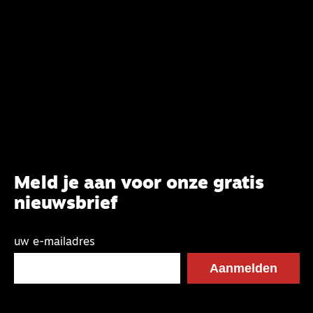
van het belijden. Nu ligt er een rapport voor de
synode van Best met concrete voorstellen tot
verandering. Onderweg sprak uitgebreid met
CBK-lid Hans Burger, tevens hoogleraar
Systematische Theologie aan de TUU, over wat de
commissie beoogt.
Meld je aan voor onze gratis
nieuwsbrief
uw e-mailadres