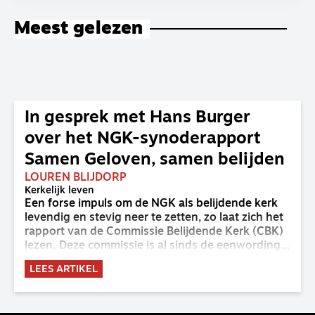
Meest gelezen
In gesprek met Hans Burger
over het NGK-synoderapport
Samen Geloven, samen belijden
LOUREN BLIJDORP
Kerkelijk leven
Een forse impuls om de NGK als belijdende kerk
levendig en stevig neer te zetten, zo laat zich het
rapport van de Commissie Belijdende Kerk (CBK)
lezen. Deze commissie is al sinds de eenwording
van de GKv en NGK actief en kreeg van de
LEES ARTIKEL
synode van Deventer in 2023 de opdracht om
haar analyse van de staat van het belijden te
voltooien, te adviseren over de binding aan de