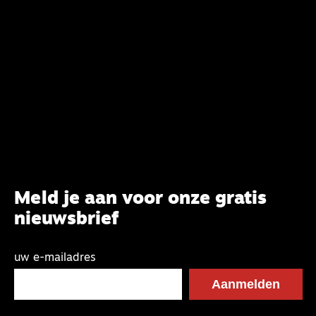
belijdenis en bij te dragen aan de verlevendiging
van het belijden. Nu ligt er een rapport voor de
synode van Best met concrete voorstellen tot
verandering. Onderweg sprak uitgebreid met
CBK-lid Hans Burger, tevens hoogleraar
Systematische Theologie aan de TUU, over wat de
commissie beoogt.
Meld je aan voor onze gratis
nieuwsbrief
uw e-mailadres