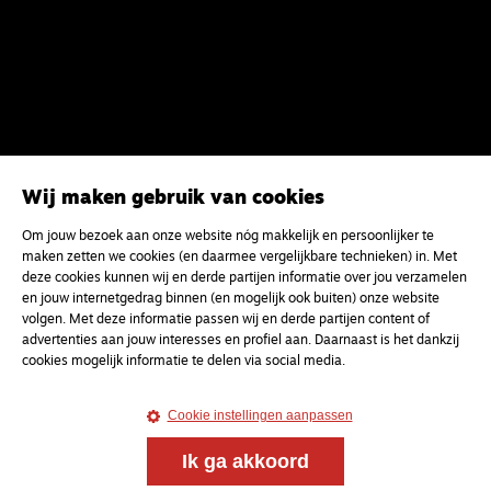
Wij maken gebruik van cookies
Om jouw bezoek aan onze website nóg makkelijk en persoonlijker te
maken zetten we cookies (en daarmee vergelijkbare technieken) in. Met
deze cookies kunnen wij en derde partijen informatie over jou verzamelen
en jouw internetgedrag binnen (en mogelijk ook buiten) onze website
volgen. Met deze informatie passen wij en derde partijen content of
advertenties aan jouw interesses en profiel aan. Daarnaast is het dankzij
Magazine
Onderweg
cookies mogelijk informatie te delen via social media.
Onderweg is een platform voor ontmoeting, vorming
en gesprek voor christenen onderweg, in het bijzonder
Cookie instellingen aanpassen
voor de Nederlandse Gereformeerde Kerken.
Ik ga akkoord