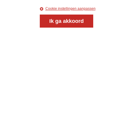
Cookie instellingen aanpassen
Ik ga akkoord
Magazine
Onderweg
Onderweg is een platform voor ontmoeting, vorming
en gesprek voor christenen onderweg, in het bijzonder
voor de Nederlandse Gereformeerde Kerken.
Magazine
Onderweg
Kvk-nummer 33277063
NL46 INGB 0117 5827 86
info@onderwegonline.nl