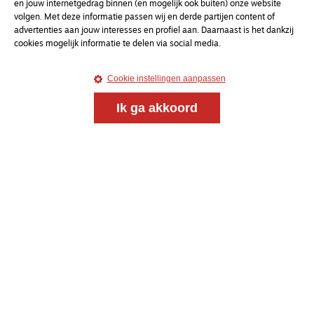
en jouw internetgedrag binnen (en mogelijk ook buiten) onze website
volgen. Met deze informatie passen wij en derde partijen content of
advertenties aan jouw interesses en profiel aan. Daarnaast is het dankzij
cookies mogelijk informatie te delen via social media.
Magazine
Onderweg
Cookie instellingen aanpassen
Onderweg is een platform voor ontmoeting, vorming
en gesprek voor christenen onderweg, in het bijzonder
Ik ga akkoord
voor de Nederlandse Gereformeerde Kerken.
Magazine
Onderweg
Kvk-nummer 33277063
NL46 INGB 0117 5827 86
info@onderwegonline.nl