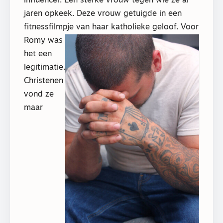
influencer. Een sterke vrouw tegen wie ze al
jaren opkeek. Deze vrouw getuigde in een
fitnessfilmpje van haar katholieke geloof. Voor
Rom
y was
het een
legitimatie.
Christenen
vond ze
maar