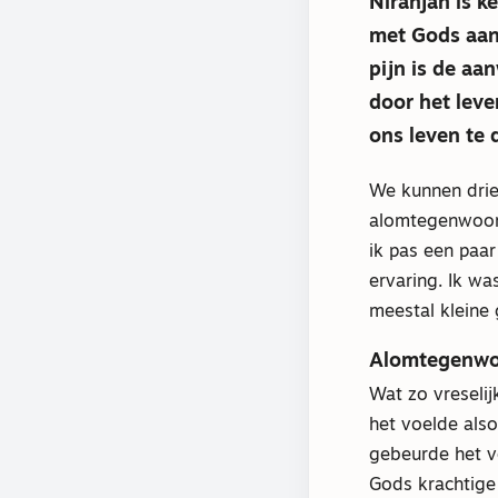
Niranjan is ke
met Gods aanw
pijn is de aa
door het leve
ons leven te
We kunnen drie
alomtegenwoor
ik pas een paa
ervaring. Ik w
meestal kleine 
Alomtegenwo
Wat zo vreselij
het voelde also
gebeurde het v
Gods krachtige 