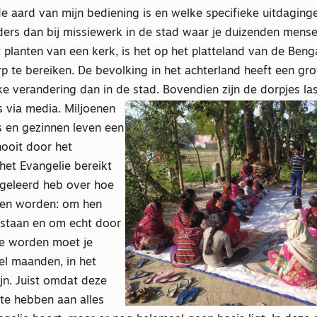
e aard van mijn bediening is en welke specifieke uitdaging
ers dan bij missiewerk in de stad waar je duizenden mens
t planten van een kerk, is het op het platteland van de Ben
p te bereiken. De bevolking in het achterland heeft een gr
ke verandering dan in de stad. Bovendien zijn de dorpjes las
s via m
edia. Miljoenen
s en gezinnen leven een
nooit door het
het Evangelie bereikt
ik geleerd heb over hoe
nnen worden: om hen
erstaan en om echt door
e worden moet je
l maanden, in het
jn. Juist omdat deze
e hebben aan alles