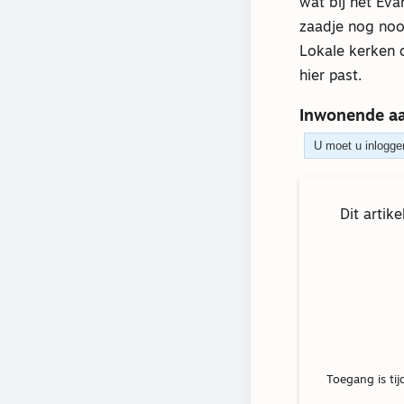
wat bij het Eva
zaadje nog nooi
Lokale kerken 
hier past.
Inwonende a
U moet u inloggen
Dit artik
Toegang is tij