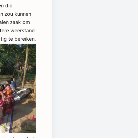
en die
en zou kunnen
galen zaak om
otere weerstand
tig te bereiken,