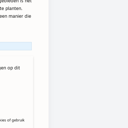
gebieden is het
te planten.
een manier die
gen op dit
kies of gebruik