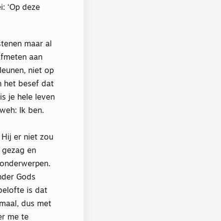
i: ‘Op deze
stenen maar al
afmeten aan
leunen, niet op
n het besef dat
s je hele leven
weh: Ik ben.
ij er niet zou
s gezag en
e onderwerpen.
onder Gods
belofte is dat
lemaal, dus met
er me te