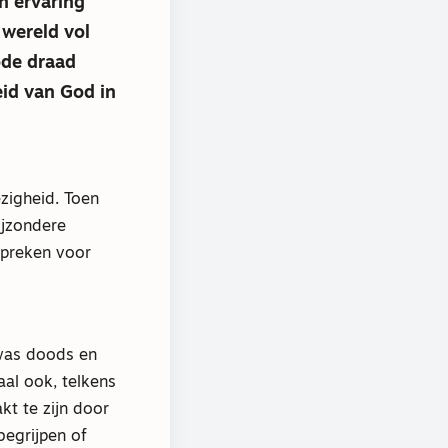
jn ervaring
 wereld vol
ode draad
eid van God in
igheid. Toen
ijzondere
 preken voor
 was doods en
aal ook, telkens
kt te zijn door
begrijpen of