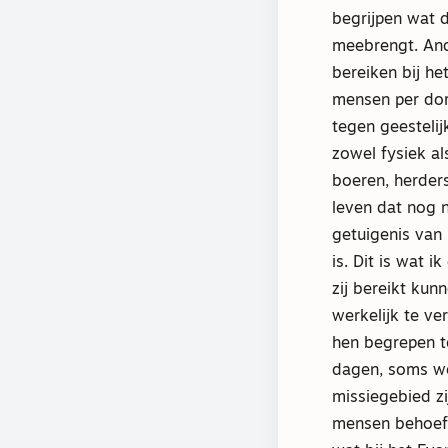
begrijpen wat d
meebrengt. And
bereiken bij he
mensen per dor
tegen geestelij
zowel fysiek al
boeren, herder
leven dat nog 
getuigenis van 
is. Dit is wat 
zij bereikt ku
werkelijk te v
hen begrepen t
dagen, soms we
missiegebied zi
mensen behoeft