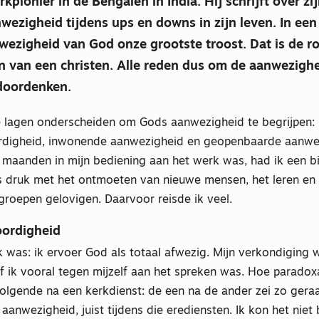
rkpionier in de Bengalen in India. Hij schrijft over zi
ezigheid tijdens ups en downs in zijn leven. In een
nwezigheid van God onze grootste troost. Dat is de r
n van een christen. Alle reden dus om de aanwezigh
 doordenken.
 lagen onderscheiden om Gods aanwezigheid te begrijpen:
digheid, inwonende aanwezigheid en geopenbaarde aanwez
r maanden in mijn bediening aan het werk was, had ik een b
as druk met het ontmoeten van nieuwe mensen, het leren en
groepen gelovigen. Daarvoor reisde ik veel.
ordigheid
k was: ik ervoer God als totaal afwezig. Mijn verkondiging
f ik vooral tegen mijzelf aan het spreken was. Hoe paradox
olgende na een kerkdienst: de een na de ander zei zo geraa
aanwezigheid, juist tijdens die erediensten. Ik kon het niet 