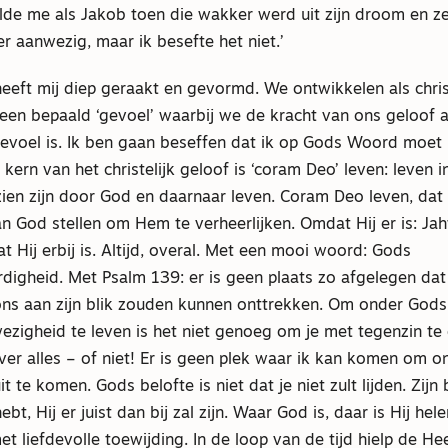
lde me als Jakob toen die wakker werd uit zijn droom en ze
er aanwezig, maar ik besefte het niet.’
heeft mij diep geraakt en gevormd. We ontwikkelen als chri
 een bepaald ‘gevoel’ waarbij we de kracht van ons geloof 
gevoel is. Ik ben gaan beseffen dat ik op Gods Woord moet 
 kern van het christelijk geloof is ‘coram Deo’ leven: leven i
zien zijn door God en daarnaar leven. Coram Deo leven, dat i
 God stellen om Hem te verheerlijken. Omdat Hij er is: Jah
t Hij erbij is. Altijd, overal. Met een mooi woord: Gods
gheid. Met Psalm 139: er is geen plaats zo afgelegen dat H
 ons aan zijn blik zouden kunnen onttrekken. Om onder God
wezigheid te leven is het niet genoeg om je met tegenzin t
ver alles – of niet! Er is geen plek waar ik kan komen om 
 te komen. Gods belofte is niet dat je niet zult lijden. Zijn 
 hebt, Hij er juist dan bij zal zijn. Waar God is, daar is Hij he
et liefdevolle toewijding. In de loop van de tijd hielp de He