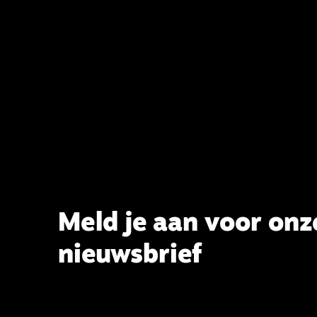
het belijden. Nu ligt er een rapport
voor de synode van Best met
concrete voorstellen tot
verandering. Onderweg sprak
uitgebreid met CBK-lid Hans Burger,
tevens hoogleraar Systematische
Theologie aan de TUU, over wat de
commissie beoogt.
Meld je aan voor onz
nieuwsbrief