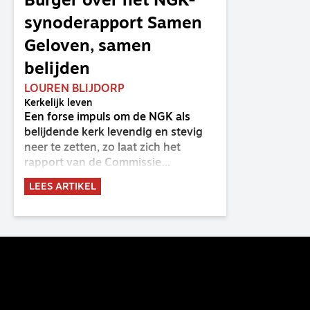
Burger over het NGK-
synoderapport Samen
Geloven, samen
belijden
LOUREN BLIJDORP
Kerkelijk leven
Een forse impuls om de NGK als
belijdende kerk levendig en stevig
neer te zetten, zo laat zich het
rapport van de Commissie
Belijdende Kerk (CBK) lezen. Deze
LEES ARTIKEL
commissie is al sinds de eenwording
van de GKv en NGK actief en kreeg
van de synode van Deventer in
2023 de opdracht om haar analyse
van de staat van het belijden te
voltooien, te adviseren over de
binding aan de belijdenis en bij te
dragen aan de verlevendiging van