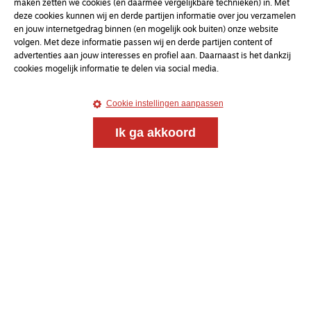
maken zetten we cookies (en daarmee vergelijkbare technieken) in. Met
deze cookies kunnen wij en derde partijen informatie over jou verzamelen
en jouw internetgedrag binnen (en mogelijk ook buiten) onze website
volgen. Met deze informatie passen wij en derde partijen content of
advertenties aan jouw interesses en profiel aan. Daarnaast is het dankzij
cookies mogelijk informatie te delen via social media.
Cookie instellingen aanpassen
Ik ga akkoord
Magazine
Onderweg
Onderweg is een platform voor ontmoeting, vorming
en gesprek voor christenen onderweg, in het bijzonder
voor de Nederlandse Gereformeerde Kerken.
Magazine
Onderweg