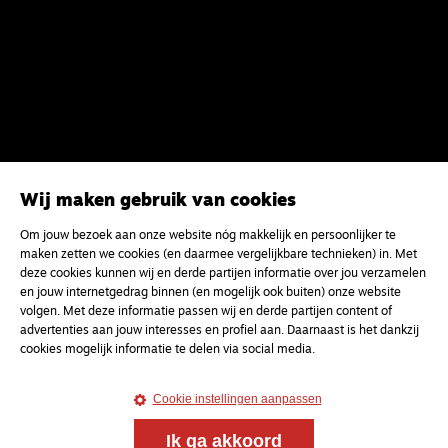
Wij maken gebruik van cookies
Om jouw bezoek aan onze website nóg makkelijk en persoonlijker te
maken zetten we cookies (en daarmee vergelijkbare technieken) in. Met
deze cookies kunnen wij en derde partijen informatie over jou verzamelen
en jouw internetgedrag binnen (en mogelijk ook buiten) onze website
volgen. Met deze informatie passen wij en derde partijen content of
advertenties aan jouw interesses en profiel aan. Daarnaast is het dankzij
Meld je aan voor onze gratis
cookies mogelijk informatie te delen via social media.
nieuwsbrief
Cookie instellingen aanpassen
uw e-mailadres
Ik ga akkoord