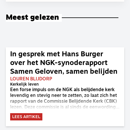
Meest gelezen
In gesprek met Hans Burger
over het NGK-synoderapport
Samen Geloven, samen belijden
LOUREN BLIJDORP
Kerkelijk leven
Een forse impuls om de NGK als belijdende kerk
levendig en stevig neer te zetten, zo laat zich het
rapport van de Commissie Belijdende Kerk (CBK)
lezen. Deze commissie is al sinds de eenwording
van de GKv en NGK actief en kreeg van de
LEES ARTIKEL
synode van Deventer in 2023 de opdracht om
haar analyse van de staat van het belijden te