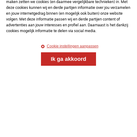
maken zetten we cookies (en daarmee vergelijkbare technieken) in. Met
deze cookies kunnen wij en derde partijen informatie over jou verzamelen
en jouw internetgedrag binnen (en mogelijk ook buiten) onze website
Magazine
Onderweg
volgen. Met deze informatie passen wij en derde partijen content of
advertenties aan jouw interesses en profiel aan. Daarnaast is het dankzij
Onderweg is een platform voor ontmoeting, vorming
cookies mogelijk informatie te delen via social media.
en gesprek voor christenen onderweg, in het bijzonder
voor de Nederlandse Gereformeerde Kerken.
Cookie instellingen aanpassen
Magazine
Onderweg
Ik ga akkoord
Kvk-nummer 33277063
NL46 INGB 0117 5827 86
info@onderwegonline.nl