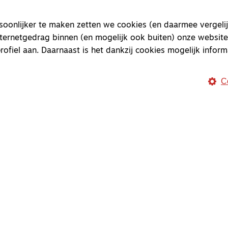
onlijker te maken zetten we cookies (en daarmee vergelij
nternetgedrag binnen (en mogelijk ook buiten) onze website
rofiel aan. Daarnaast is het dankzij cookies mogelijk inform
Magazine
Onderweg
C
Onderweg is een platform v
onderweg, in het bijzonder
Magazine
Onderweg
Kvk-nummer 33277063
NL46 INGB 0117 5827 86
info@onderwegonline.nl