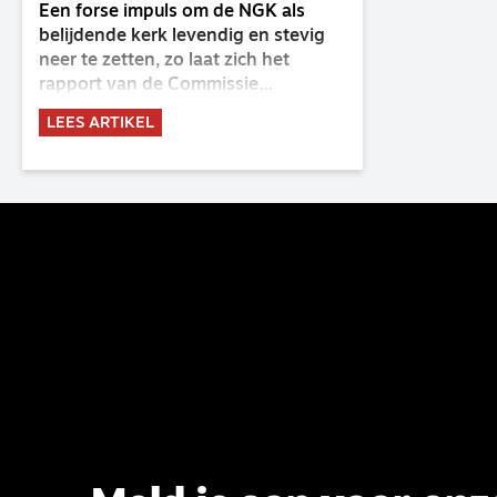
Een forse impuls om de NGK als
belijdende kerk levendig en stevig
neer te zetten, zo laat zich het
rapport van de Commissie
Belijdende Kerk (CBK) lezen. Deze
LEES ARTIKEL
commissie is al sinds de eenwording
van de GKv en NGK actief en kreeg
van de synode van Deventer in
2023 de opdracht om haar analyse
van de staat van het belijden te
voltooien, te adviseren over de
binding aan de belijdenis en bij te
dragen aan de verlevendiging van
het belijden. Nu ligt er een rapport
voor de synode van Best met
concrete voorstellen tot
verandering. Onderweg sprak
uitgebreid met CBK-lid Hans Burger,
tevens hoogleraar Systematische
Theologie aan de TUU, over wat de