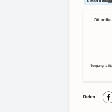
U moet u inlogge
Dit artik
Toegang is tij
Delen