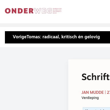
Vorige
Tomas: radicaal, kritisch én gelovig
Schrif
JAN MUDDE | 2
Verdieping