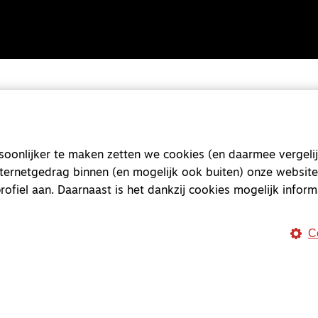
onlijker te maken zetten we cookies (en daarmee vergelij
nternetgedrag binnen (en mogelijk ook buiten) onze website
rofiel aan. Daarnaast is het dankzij cookies mogelijk inform
C
Magazine
Onderweg
Onderweg is een platform v
onderweg, in het bijzonder