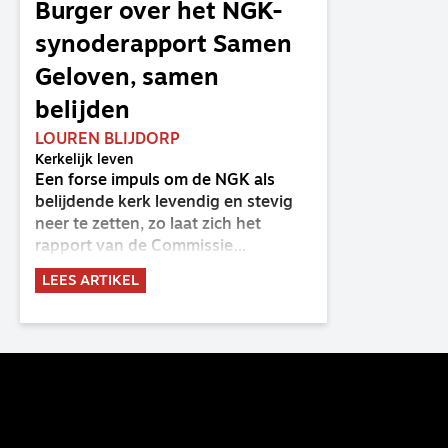
Burger over het NGK-
synoderapport Samen
Geloven, samen
belijden
LOUREN BLIJDORP
Kerkelijk leven
Een forse impuls om de NGK als
belijdende kerk levendig en stevig
neer te zetten, zo laat zich het
rapport van de Commissie
Belijdende Kerk (CBK) lezen. Deze
LEES ARTIKEL
commissie is al sinds de eenwording
van de GKv en NGK actief en kreeg
van de synode van Deventer in
2023 de opdracht om haar analyse
van de staat van het belijden te
voltooien, te adviseren over de
binding aan de belijdenis en bij te
dragen aan de verlevendiging van