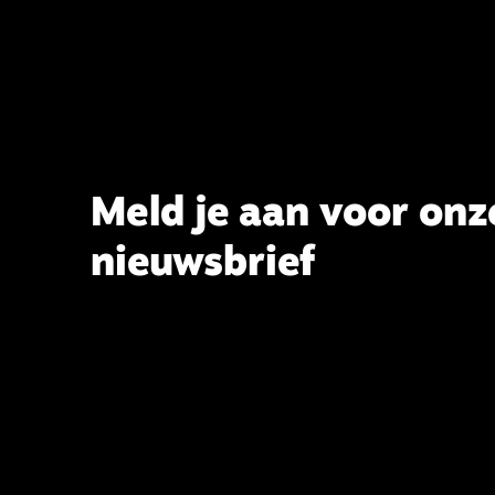
het belijden. Nu ligt er een rapport
voor de synode van Best met
concrete voorstellen tot
verandering. Onderweg sprak
uitgebreid met CBK-lid Hans Burger,
tevens hoogleraar Systematische
Theologie aan de TUU, over wat de
commissie beoogt.
Meld je aan voor onz
nieuwsbrief