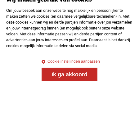
Wij maken gebruik van cookies
Om jouw bezoek aan onze website nóg makkelijk en persoonlijker te
maken zetten we cookies (en daarmee vergelijkbare technieken) in. Met
deze cookies kunnen wij en derde partijen informatie over jou verzamelen
en jouw internetgedrag binnen (en mogelijk ook buiten) onze website
volgen. Met deze informatie passen wij en derde partijen content of
Meld je aan voor onze gratis
advertenties aan jouw interesses en profiel aan. Daarnaast is het dankzij
cookies mogelijk informatie te delen via social media.
nieuwsbrief
Cookie instellingen aanpassen
uw e-mailadres
Ik ga akkoord