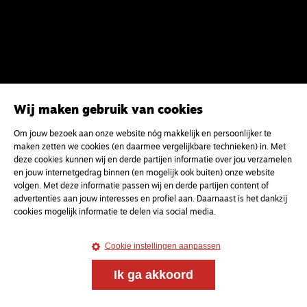
Wij maken gebruik van cookies
Om jouw bezoek aan onze website nóg makkelijk en persoonlijker te
Meld je aan voor onze gratis
maken zetten we cookies (en daarmee vergelijkbare technieken) in. Met
deze cookies kunnen wij en derde partijen informatie over jou verzamelen
nieuwsbrief
en jouw internetgedrag binnen (en mogelijk ook buiten) onze website
volgen. Met deze informatie passen wij en derde partijen content of
advertenties aan jouw interesses en profiel aan. Daarnaast is het dankzij
uw e-mailadres
cookies mogelijk informatie te delen via social media.
Cookie instellingen aanpassen
Ik ga akkoord