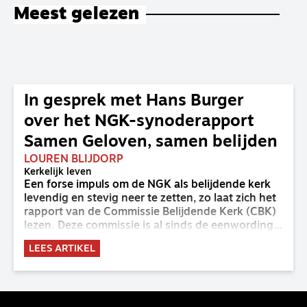
Meest gelezen
In gesprek met Hans Burger
over het NGK-synoderapport
Samen Geloven, samen belijden
LOUREN BLIJDORP
Kerkelijk leven
Een forse impuls om de NGK als belijdende kerk
levendig en stevig neer te zetten, zo laat zich het
rapport van de Commissie Belijdende Kerk (CBK)
lezen. Deze commissie is al sinds de eenwording
van de GKv en NGK actief en kreeg van de
LEES ARTIKEL
synode van Deventer in 2023 de opdracht om
haar analyse van de staat van het belijden te
voltooien, te adviseren over de binding aan de
belijdenis en bij te dragen aan de verlevendiging