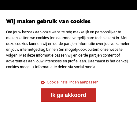
Wij maken gebruik van cookies
Om jouw bezoek aan onze website nóg makkelijk en persoonlijker te
maken zetten we cookies (en daarmee vergelijkbare technieken) in. Met
deze cookies kunnen wij en derde partijen informatie over jou verzamelen
Meld je aan voor onze gratis
en jouw internetgedrag binnen (en mogelijk ook buiten) onze website
volgen. Met deze informatie passen wij en derde partijen content of
nieuwsbrief
advertenties aan jouw interesses en profiel aan. Daarnaast is het dankzij
cookies mogelijk informatie te delen via social media.
uw e-mailadres
Cookie instellingen aanpassen
Ik ga akkoord