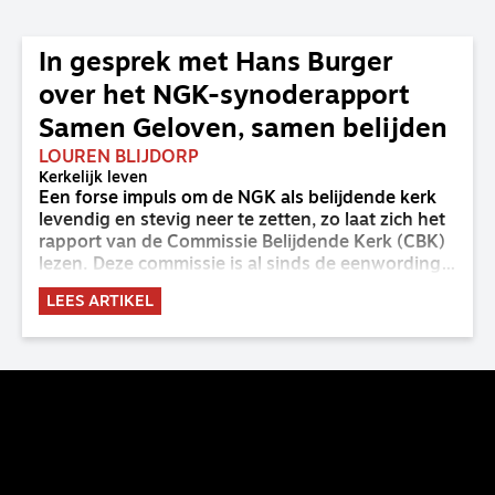
In gesprek met Hans Burger
over het NGK-synoderapport
Samen Geloven, samen belijden
LOUREN BLIJDORP
Kerkelijk leven
Een forse impuls om de NGK als belijdende kerk
levendig en stevig neer te zetten, zo laat zich het
rapport van de Commissie Belijdende Kerk (CBK)
lezen. Deze commissie is al sinds de eenwording
van de GKv en NGK actief en kreeg van de
LEES ARTIKEL
synode van Deventer in 2023 de opdracht om
haar analyse van de staat van het belijden te
voltooien, te adviseren over de binding aan de
belijdenis en bij te dragen aan de verlevendiging
van het belijden. Nu ligt er een rapport voor de
synode van Best met concrete voorstellen tot
verandering. Onderweg sprak uitgebreid met
CBK-lid Hans Burger, tevens hoogleraar
Systematische Theologie aan de TUU, over wat de