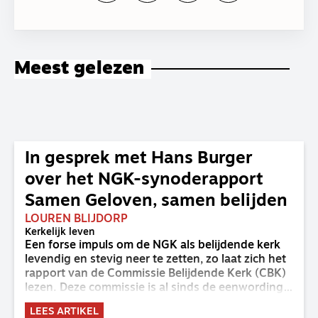
Meest gelezen
In gesprek met Hans Burger
over het NGK-synoderapport
Samen Geloven, samen belijden
LOUREN BLIJDORP
Kerkelijk leven
Een forse impuls om de NGK als belijdende kerk
levendig en stevig neer te zetten, zo laat zich het
rapport van de Commissie Belijdende Kerk (CBK)
lezen. Deze commissie is al sinds de eenwording
van de GKv en NGK actief en kreeg van de
LEES ARTIKEL
synode van Deventer in 2023 de opdracht om