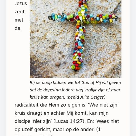
Jezus
zegt
met
de
Bij de doop bidden we tot God of Hij wil geven
dat de dopeling iedere dag vrolijk zijn of haar
kruis kan dragen. (beeld Julie Geiger)
radicaliteit die Hem zo eigen is: ‘Wie niet zijn
kruis draagt en achter Mij komt, kan mijn
discipel niet zijn’ (Lucas 14:27). En: ‘Wees niet
op uzelf gericht, maar op de ander’ (1