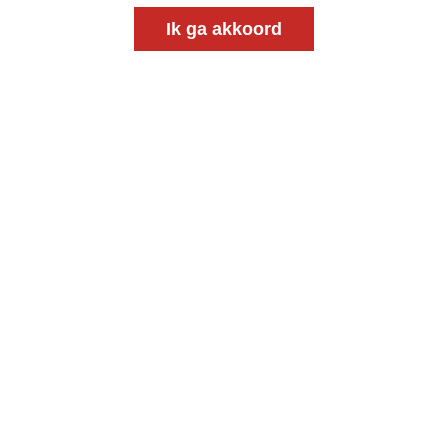
Ik ga akkoord
Meld je aan voor onze gratis
nieuwsbrief