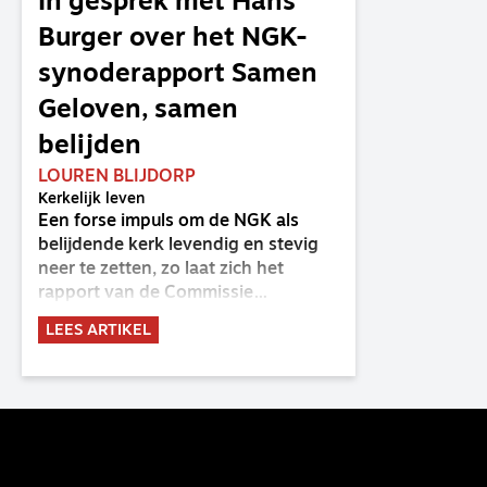
In gesprek met Hans
Burger over het NGK-
synoderapport Samen
Geloven, samen
belijden
LOUREN BLIJDORP
Kerkelijk leven
Een forse impuls om de NGK als
belijdende kerk levendig en stevig
neer te zetten, zo laat zich het
rapport van de Commissie
Belijdende Kerk (CBK) lezen. Deze
LEES ARTIKEL
commissie is al sinds de eenwording
van de GKv en NGK actief en kreeg
van de synode van Deventer in
2023 de opdracht om haar analyse
van de staat van het belijden te
voltooien, te adviseren over de
binding aan de belijdenis en bij te