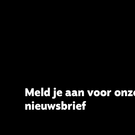
dragen aan de verlevendiging van
het belijden. Nu ligt er een rapport
voor de synode van Best met
concrete voorstellen tot
verandering. Onderweg sprak
uitgebreid met CBK-lid Hans Burger,
tevens hoogleraar Systematische
Theologie aan de TUU, over wat de
commissie beoogt.
Meld je aan voor onz
nieuwsbrief