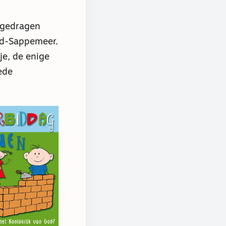
angedragen
nd-Sappemeer.
je, de enige
ede