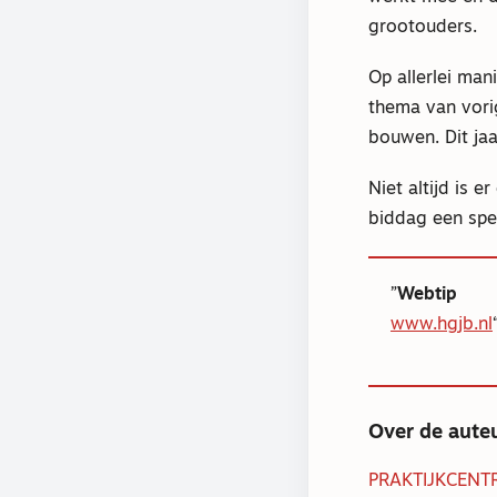
grootouders.
Op allerlei ma
thema van vori
bouwen. Dit jaa
Niet altijd is 
biddag een spec
Webtip
www.hgjb.nl
Over de aute
PRAKTIJKCENT