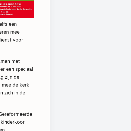
elfs een
ieren mee
dienst voor
samen met
er een speciaal
g zijn de
o mee de kerk
n zich in de
e Gereformeerde
 kinderkoor
 en