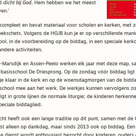
ed
dicht bij God
. Hem hebben we het meest
ven.’
 compleet en bevat materiaal voor scholen en kerken, met z
eekschets. Volgens de HGJB kun je er op verschillende man
ol, in de voorbereiding op de biddag, in een speciale kerk
andere activiteiten.
-Marsdijk en Assen-Peelo werken elk jaar met deze map, 
basisschool De Driesprong. Op de zondag vóór biddag ligt 
e klaar in de kerk en op de woensdagmorgen van de bidda
 school mee aan het werk. De werkjes kunnen vervolgens z
olgt in grote lijnen de normale liturgie; de kinderen herkenne
speciale biddaglied.
cht heeft ook een lange traditie op dit punt, samen met d
rst alleen op dankdag, maar sinds 2013 ook op biddag. Een
e dienst wordt enthousiast bezocht door kinderen, ouders