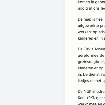
komen in geb
nodig in ons le
De map is heel
uitgewerkte pr
werken: op scho
kinderen en in 
De GKv’s Assen
gereformeerde 
gezinsdagboekj
kinderen er op
in. De dienst v
liedjes en het 
De NGK Sliedre
Kerk (PKN); ee
werkt mee en d