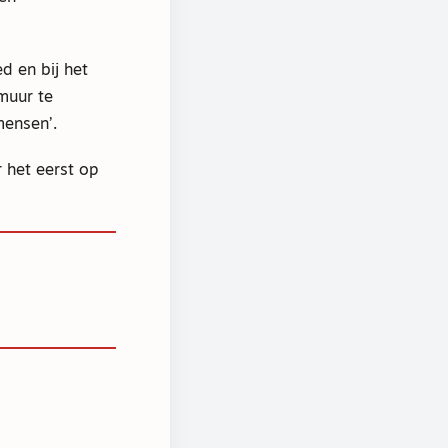
d en bij het
muur te
mensen’.
r het eerst op