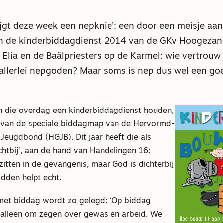
ijgt deze week een nepknie’: een door een meisje a
n de kinderbiddagdienst 2014 van de GKv Hoogeza
 Elia en de Baälpriesters op de Karmel: wie vertrouw 
allerlei nepgoden? Maar soms is nep dus wel een go
 die overdag een kinderbiddagdienst houden,
 van de speciale biddagmap van de Hervormd-
Jeugdbond (HGJB). Dit jaar heeft die als
ichtbij’, aan de hand van Handelingen 16:
 zitten in de gevangenis, maar God is dichterbij
idden helpt echt.
met biddag wordt zo gelegd: ‘Op biddag
 alleen om zegen over gewas en arbeid. We