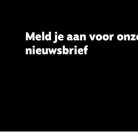
Theologie aan de TUU, over wat de
commissie beoogt.
Meld je aan voor onz
nieuwsbrief