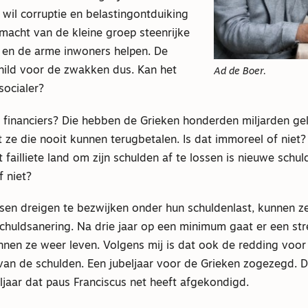
 wil corruptie en belastingontduiking
macht van de kleine groep steenrijke
 en de arme inwoners helpen. De
child voor de zwakken dus. Kan het
Ad de Boer.
 socialer?
 financiers? Die hebben de Grieken honderden miljarden ge
ze die nooit kunnen terugbetalen. Is dat immoreel of niet?
 failliete land om zijn schulden af te lossen is nieuwe schu
 niet?
nsen dreigen te bezwijken onder hun schuldenlast, kunnen 
schuldsanering. Na drie jaar op een minimum gaat er een st
nnen ze weer leven. Volgens mij is dat ook de redding voor
van de schulden. Een jubeljaar voor de Grieken zogezegd. Da
eljaar dat paus Franciscus net heeft afgekondigd.