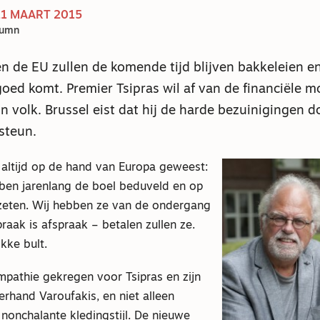
21 MAART 2015
lumn
n de EU zullen de komende tijd blijven bakkeleien en
goed komt. Premier Tsipras wil af van de financiële 
n volk. Brussel eist dat hij de harde bezuinigingen do
steun.
k altijd op de hand van Europa geweest:
ben jarenlang de boel beduveld en op
eten. Wij hebben ze van de ondergang
raak is afspraak – betalen zullen ze.
ikke bult.
mpathie gekregen voor Tsipras en zijn
terhand Varoufakis, en niet alleen
nonchalante kledingstijl. De nieuwe