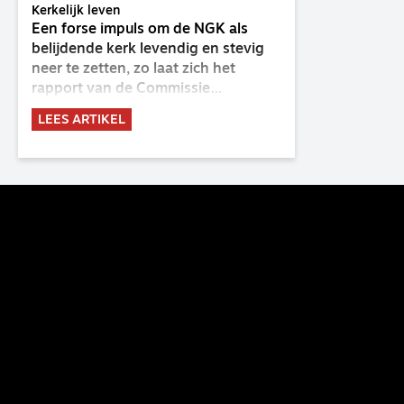
Kerkelijk leven
Een forse impuls om de NGK als
belijdende kerk levendig en stevig
neer te zetten, zo laat zich het
rapport van de Commissie
Belijdende Kerk (CBK) lezen. Deze
LEES ARTIKEL
commissie is al sinds de eenwording
van de GKv en NGK actief en kreeg
van de synode van Deventer in
2023 de opdracht om haar analyse
van de staat van het belijden te
voltooien, te adviseren over de
binding aan de belijdenis en bij te
dragen aan de verlevendiging van
het belijden. Nu ligt er een rapport
voor de synode van Best met
concrete voorstellen tot
verandering. Onderweg sprak
uitgebreid met CBK-lid Hans Burger,
tevens hoogleraar Systematische