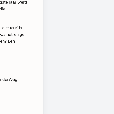
igste jaar werd
die
te lenen? En
was het enige
ken? Een
OnderWeg.