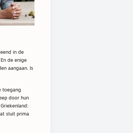
leend in de
 En de enige
lden aangaan. Is
ze toegang
reep door hun
 Griekenland:
t sluit prima