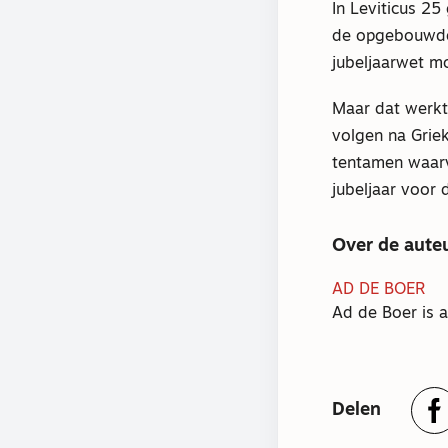
In Leviticus 25
de opgebouwde 
jubeljaarwet mo
Maar dat werkt 
volgen na Grie
tentamen waarv
jubeljaar voor d
Over de aute
AD DE BOER
Ad de Boer is 
Delen