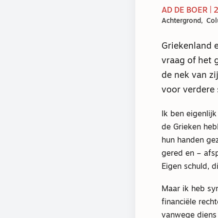
AD DE BOER | 
Achtergrond
Co
Griekenland e
vraag of het 
de nek van zij
voor verdere 
Ik ben eigenlij
de Grieken heb
hun handen gez
gered en – afsp
Eigen schuld, d
Maar ik heb sy
financiële rech
vanwege diens 