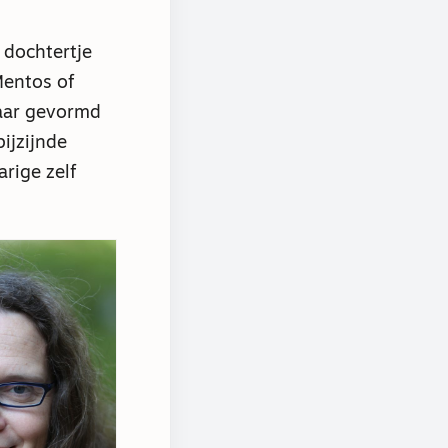
t dochtertje
Mentos of
jaar gevormd
ijzijnde
arige zelf