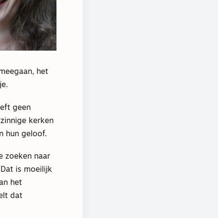
 meegaan, het
je.
eeft geen
tzinnige kerken
n hun geloof.
te zoeken naar
Dat is moeilijk
an het
lt dat