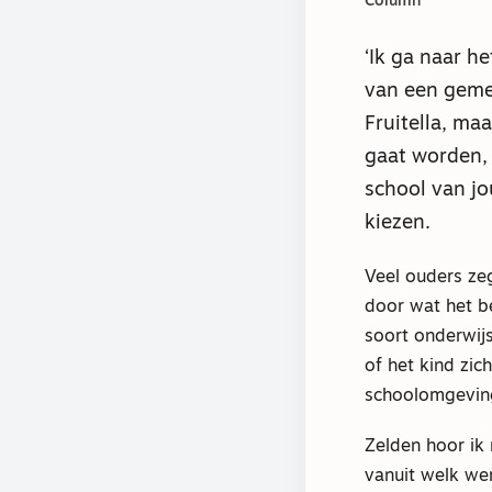
Column
‘Ik ga naar he
van een gemee
Fruitella, ma
gaat worden, 
school van jou
kiezen.
Veel ouders ze
door wat het be
soort onderwijs
of het kind zich
schoolomgevin
Zelden hoor ik 
vanuit welk we