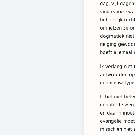
dag, vijf dage
vind ik merkwa
behoorlijk rech
omhelzen ze on
dogmatiek niet 
neiging gewoon
hoeft allemaal 
Ik verlang niet
antwoorden op d
een nieuw type
Is het niet bet
een derde weg, 
en daarin moet
evangelie moete
misschien niet a