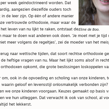
n per week geïndoctrineerd worden. Dat
ardig, aangezien diezelfde ouders toch
t in de leer zijn. Op één of andere manier
ze vertrouwde orthodoxie, maar waar de
het leven van nu lijkt te raken, ontstaat de
Eline de Boo.
 maar te doen wat anderen ook doen. ‘Je moet met je tijd
niet meer volgens de regeltjes’, zei de moeder van het meis
 terug naar wettische tijden, dat soort rechtse orthodoxie g
e heftige vragen van nu. Maar het lijkt soms alsof in rech
 orthodoxen opkomt, die grote beslissingen loskoppelen va
er om, ook in de opvoeding en scholing van onze kinderen, 
waarin geloof en levensstijl onlosmakelijk verbonden zijn? 
en we onze kinderen voorgaan. Keuzes gemaakt op basis v
n we hun uitleggen. Dat verwacht ik ook van school, al voe
ltijd het lekkerst.