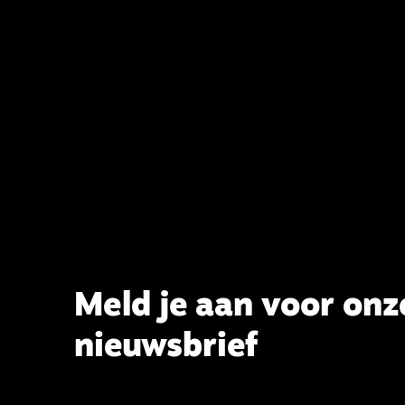
van de staat van het belijden te
voltooien, te adviseren over de
binding aan de belijdenis en bij te
dragen aan de verlevendiging van
het belijden. Nu ligt er een rapport
voor de synode van Best met
concrete voorstellen tot
verandering. Onderweg sprak
uitgebreid met CBK-lid Hans Burger,
tevens hoogleraar Systematische
Theologie aan de TUU, over wat de
commissie beoogt.
Meld je aan voor onz
nieuwsbrief