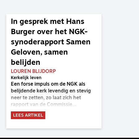
In gesprek met Hans
Burger over het NGK-
synoderapport Samen
Geloven, samen
belijden
LOUREN BLIJDORP
Kerkelijk leven
Een forse impuls om de NGK als
belijdende kerk levendig en stevig
neer te zetten, zo laat zich het
rapport van de Commissie
Belijdende Kerk (CBK) lezen. Deze
LEES ARTIKEL
commissie is al sinds de eenwording
van de GKv en NGK actief en kreeg
van de synode van Deventer in
2023 de opdracht om haar analyse