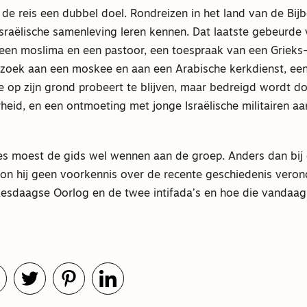
 de reis een dubbel doel. Rondreizen in het land van de Bij
sraëlische samenleving leren kennen. Dat laatste gebeurde 
 een moslima en een pastoor, een toespraak van een Grieks
bezoek aan een moskee en aan een Arabische kerkdienst, ee
ie op zijn grond probeert te blijven, maar bedreigd wordt d
rheid, en een ontmoeting met jonge Israëlische militairen a
es moest de gids wel wennen aan de groep. Anders dan bij e
on hij geen voorkennis over de recente geschiedenis verond
Zesdaagse Oorlog en de twee intifada’s en hoe die vandaa