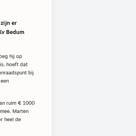
zijn er
GKv Bedum
oeg hij op
is, hoeft dat
enraadspunt bij
 een
an ruim € 1000
f mee. Marten
r heel de