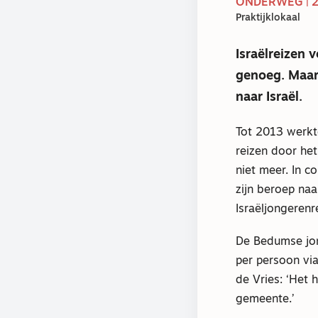
ONDERWEG | 2
Praktijklokaal
Israëlreizen 
genoeg. Maar
naar Israël.
Tot 2013 werkt
reizen door het
niet meer. In c
zijn beroep na
Israëljongerenre
De Bedumse jon
per persoon via
de Vries: ‘Het
gemeente.’