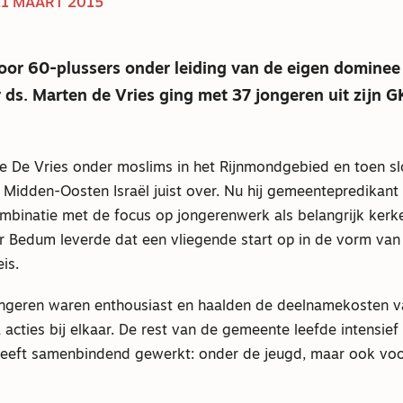
1 MAART 2015
voor 60-plussers onder leiding van de eigen dominee 
 ds. Marten de Vries ging met 37 jongeren uit zijn 
e De Vries onder moslims in het Rijnmondgebied en toen sl
 Midden-Oosten Israël juist over. Nu hij gemeentepredikant 
ombinatie met de focus op jongerenwerk als belangrijk kerk
ar Bedum leverde dat een vliegende start op in de vorm van
is.
geren waren enthousiast en haalden de deelnamekosten v
 acties bij elkaar. De rest van de gemeente leefde intensie
 heeft samenbindend gewerkt: onder de jeugd, maar ook voo