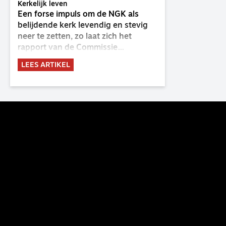
Kerkelijk leven
Een forse impuls om de NGK als
belijdende kerk levendig en stevig
neer te zetten, zo laat zich het
rapport van de Commissie
Belijdende Kerk (CBK) lezen. Deze
LEES ARTIKEL
commissie is al sinds de eenwording
van de GKv en NGK actief en kreeg
van de synode van Deventer in
2023 de opdracht om haar analyse
van de staat van het belijden te
voltooien, te adviseren over de
binding aan de belijdenis en bij te
dragen aan de verlevendiging van
het belijden. Nu ligt er een rapport
voor de synode van Best met
concrete voorstellen tot
verandering. Onderweg sprak
uitgebreid met CBK-lid Hans Burger,
tevens hoogleraar Systematische
Theologie aan de TUU, over wat de