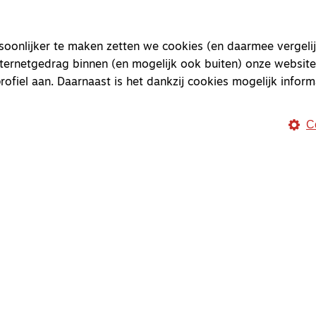
onlijker te maken zetten we cookies (en daarmee vergelij
nternetgedrag binnen (en mogelijk ook buiten) onze website
rofiel aan. Daarnaast is het dankzij cookies mogelijk inform
C
Magazine
Onderweg
Onderweg is een platform v
onderweg, in het bijzonder
Magazine
Onderweg