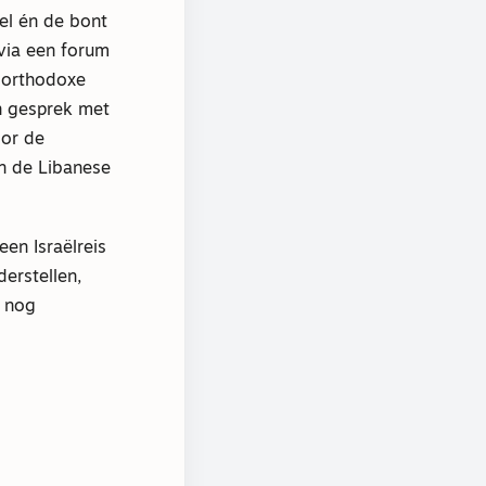
bel én de bont
via een forum
-orthodoxe
n gesprek met
oor de
an de Libanese
en Israëlreis
erstellen,
g nog