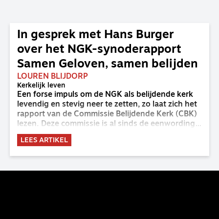
In gesprek met Hans Burger
over het NGK-synoderapport
Samen Geloven, samen belijden
LOUREN BLIJDORP
Kerkelijk leven
Een forse impuls om de NGK als belijdende kerk
levendig en stevig neer te zetten, zo laat zich het
rapport van de Commissie Belijdende Kerk (CBK)
lezen. Deze commissie is al sinds de eenwording
van de GKv en NGK actief en kreeg van de
LEES ARTIKEL
synode van Deventer in 2023 de opdracht om
haar analyse van de staat van het belijden te
voltooien, te adviseren over de binding aan de
belijdenis en bij te dragen aan de verlevendiging
van het belijden. Nu ligt er een rapport voor de
synode van Best met concrete voorstellen tot
verandering. Onderweg sprak uitgebreid met
CBK-lid Hans Burger, tevens hoogleraar