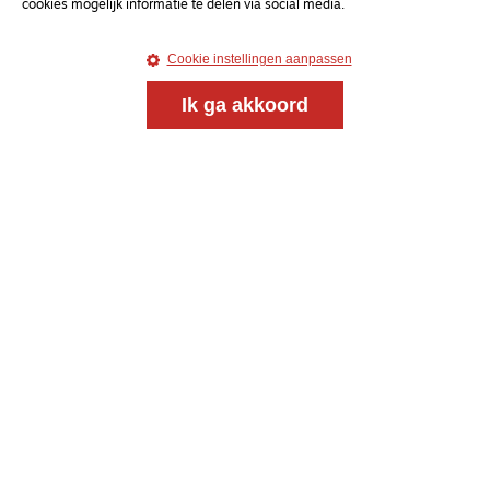
cookies mogelijk informatie te delen via social media.
Cookie instellingen aanpassen
Ik ga akkoord
Magazine
Onderweg
Onderweg is een platform voor ontmoeting, vorming
en gesprek voor christenen onderweg, in het bijzonder
voor de Nederlandse Gereformeerde Kerken.
Magazine
Onderweg
Kvk-nummer 33277063
NL46 INGB 0117 5827 86
info@onderwegonline.nl