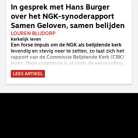
In gesprek met Hans Burger
over het NGK-synoderapport
Samen Geloven, samen belijden
LOUREN BLIJDORP
Kerkelijk leven
Een forse impuls om de NGK als belijdende kerk
levendig en stevig neer te zetten, zo laat zich het
rapport van de Commissie Belijdende Kerk (CBK)
lezen. Deze commissie is al sinds de eenwording
van de GKv en NGK actief en kreeg van de
LEES ARTIKEL
synode van Deventer in 2023 de opdracht om
haar analyse van de staat van het belijden te
voltooien, te adviseren over de binding aan de
belijdenis en bij te dragen aan de verlevendiging
van het belijden. Nu ligt er een rapport voor de
synode van Best met concrete voorstellen tot
verandering. Onderweg sprak uitgebreid met
CBK-lid Hans Burger, tevens hoogleraar
Systematische Theologie aan de TUU, over wat de
commissie beoogt.