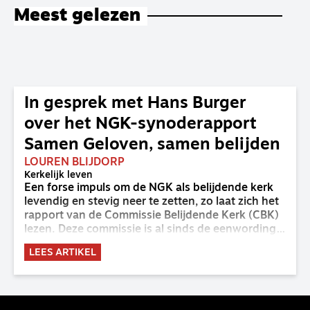
Meest gelezen
In gesprek met Hans Burger
over het NGK-synoderapport
Samen Geloven, samen belijden
LOUREN BLIJDORP
Kerkelijk leven
Een forse impuls om de NGK als belijdende kerk
levendig en stevig neer te zetten, zo laat zich het
rapport van de Commissie Belijdende Kerk (CBK)
lezen. Deze commissie is al sinds de eenwording
van de GKv en NGK actief en kreeg van de
LEES ARTIKEL
synode van Deventer in 2023 de opdracht om
haar analyse van de staat van het belijden te
voltooien, te adviseren over de binding aan de
belijdenis en bij te dragen aan de verlevendiging